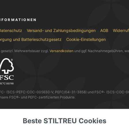
INFORMATIONEN
Datenschutz
Versand- und Zahlungsbedingungen
AGB
Widerru
orgung und Batterieschutzgesetz
Cookie-Einstellungen
l. gesetzl. Mehrwertsteuer zzgl.
Versandkosten
und ggf. Nachnahmegebühren, we
EFC- (SCS-PEFC-COC-005630-V, PEFC/04-31-3858) und FSC®- (SCS-COC-0056
nsere FSC®- und PEFC-zertifizierten Produkte.
 KANNST DU MIT
Beste STILTREU Cookies