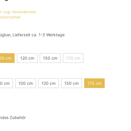
t. zzgl. Versandkosten
uktsicherheit
ügbar, Lieferzeit ca. 1-3 Werktage
00 cm
120 cm
150 cm
170 cm
0 cm
100 cm
120 cm
150 cm
175 cm
ndes Zubehör