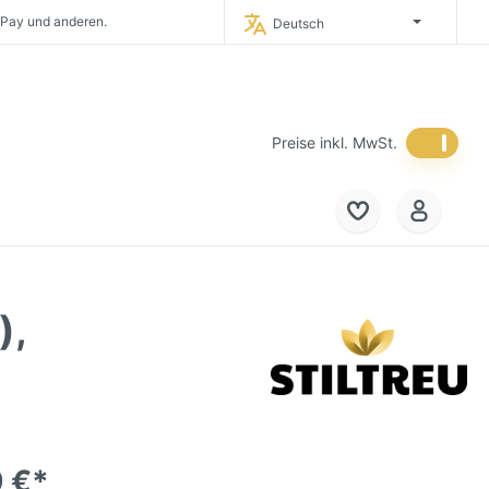
 Pay und anderen.
Deutsch
timporteur Deutschlands.
 in Deutschland.
eich und in die
Niederlande.
Preise inkl. MwSt.
),
 €*