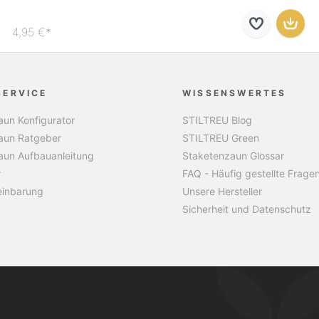
4,95 €*
SERVICE
WISSENSWERTES
un Konfigurator
STILTREU Blog
aun Ratgeber
STILTREU Green
aun Aufbauanleitung
Staketenzaun Glossar
r
FAQ - Häufig gestellte Frage
einbarung
Unsere Hersteller
Sicherheit und Datenschutz