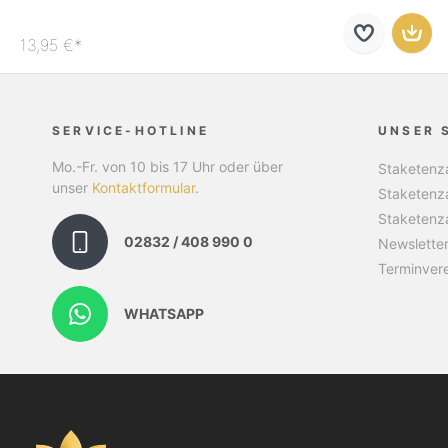
13,95 €*
SERVICE-HOTLINE
UNSER 
Mo.-Fr. von 10 bis 17 Uhr oder über
Staketenza
unser
Kontaktformular
.
Staketenz
Staketenz
02832 / 408 990 0
Newslette
Terminver
WHATSAPP