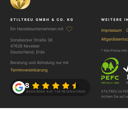
STILTREU GMBH & CO. KG
WEITERE 
Ein Handelsunternehmen mit
Impressum
Altgeräteents
Sonsbecker Straße 38
47626 Kevelaer
* Alle Preise ink
Deutschland, Erde
Beratung und Abholung nur mit
Terminvereinbarung
4.8
STILTREU ist P
BASIEREND AUF 726 REZENSIONEN
Achten Sie auf u
FOLGE UNS AUF
BEZAHLEN