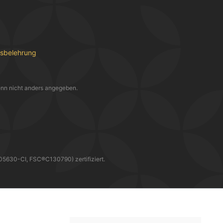
fsbelehrung
nn nicht anders angegeben.
30-CI, FSC®C130790) zertifiziert.
WIR LIEFERN DIR DEINE BESTELLUNG MIT