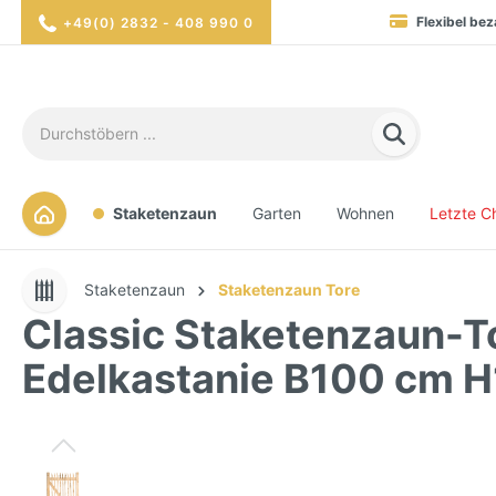
Flexibel bez
+49(0) 2832 - 408 990 0
Blitzversand in 1-2 Werktag
Hohe Verfügbarkei
Sicher eink
Staketenzaun
Garten
Wohnen
Letzte C
Staketenzaun
Staketenzaun Tore
Classic Staketenzaun-T
Edelkastanie B100 cm 