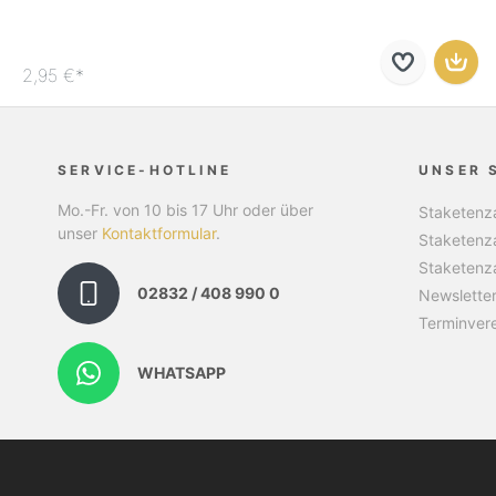
2,95 €*
SERVICE-HOTLINE
UNSER 
Mo.-Fr. von 10 bis 17 Uhr oder über
Staketenza
unser
Kontaktformular
.
Staketenz
Staketenz
02832 / 408 990 0
Newslette
Terminver
WHATSAPP