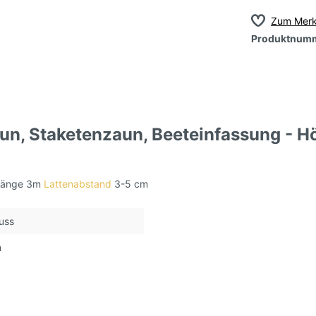
Zum Merk
Produktnum
un, Staketenzaun, Beeteinfassung - H
 Länge 3m
Lattenabstand
3-5 cm
uss
m