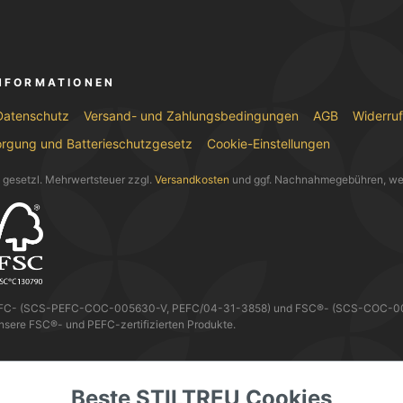
INFORMATIONEN
Datenschutz
Versand- und Zahlungsbedingungen
AGB
Widerru
orgung und Batterieschutzgesetz
Cookie-Einstellungen
l. gesetzl. Mehrwertsteuer zzgl.
Versandkosten
und ggf. Nachnahmegebühren, we
EFC- (SCS-PEFC-COC-005630-V, PEFC/04-31-3858) und FSC®- (SCS-COC-0056
nsere FSC®- und PEFC-zertifizierten Produkte.
 KANNST DU MIT
Beste STILTREU Cookies