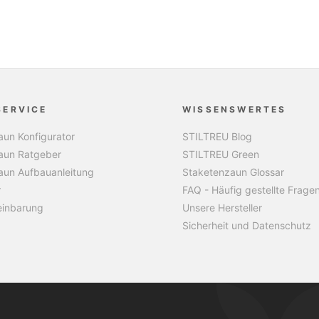
SERVICE
WISSENSWERTES
un Konfigurator
STILTREU Blog
aun Ratgeber
STILTREU Green
aun Aufbauanleitung
Staketenzaun Glossar
r
FAQ - Häufig gestellte Frage
einbarung
Unsere Hersteller
Sicherheit und Datenschutz