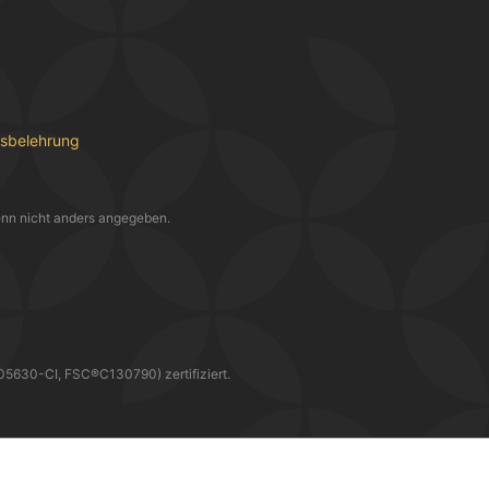
fsbelehrung
nn nicht anders angegeben.
30-CI, FSC®C130790) zertifiziert.
WIR LIEFERN DIR DEINE BESTELLUNG MIT