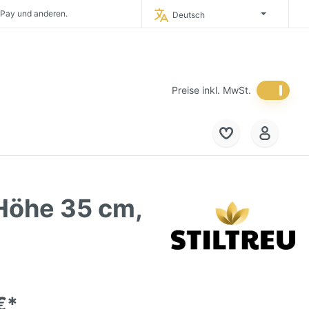
 Pay und anderen.
Deutsch
timporteur Deutschlands.
 in Deutschland.
eich und in die
Niederlande.
Preise inkl. MwSt.
 Höhe 35 cm,
€*