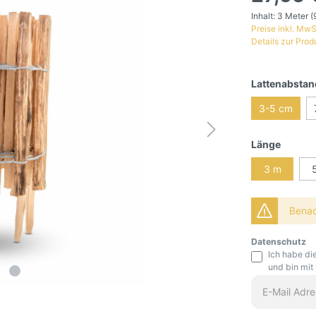
Inhalt:
3 Meter
(
Preise inkl. MwS
Details zur Prod
Lattenabstan
3-5 cm
Länge
3 m
Benach
Datenschutz
Ich habe di
und bin mit