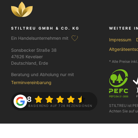
STILTREU GMBH & CO. KG
WEITERE 
Ein Handelsunternehmen mit
Impressum
Altgeräteents
Sonsbecker Straße 38
47626 Kevelaer
* Alle Preise ink
Deutschland, Erde
Beratung und Abholung nur mit
Terminvereinbarung
4.8
STILTREU ist P
BASIEREND AUF 726 REZENSIONEN
Achten Sie auf u
FOLGE UNS AUF
BEZAHLEN