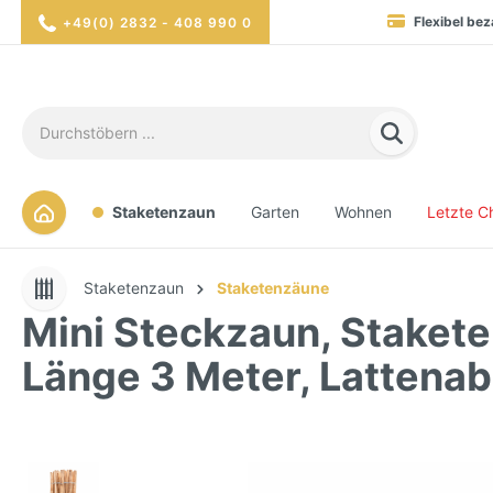
Flexibel bez
+49(0) 2832 - 408 990 0
Blitzversand in 1-3 Werktag
Hohe Verfügbarkei
Sicher eink
Staketenzaun
Garten
Wohnen
Letzte C
Staketenzaun
Staketenzäune
Mini Steckzaun, Staket
Länge 3 Meter, Lattena