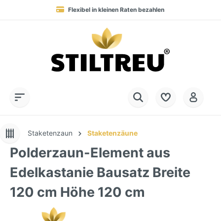
Flexibel in kleinen Raten bezahlen
Blitzversand in 1-2 Werktagen nach DE, AT & NL
Service-Hotline:
Dauerhaft hohe Warenverfügbarkeit
SSL-verschlüsselt online einkaufen
+49 (0) 28 32 - 408 990 0
Staketenzaun
Staketenzäune
Polderzaun-Element aus
Edelkastanie Bausatz Breite
120 cm Höhe 120 cm