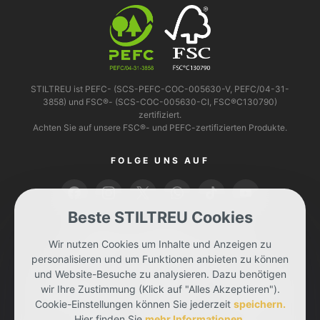
STILTREU ist PEFC- (SCS-PEFC-COC-005630-V, PEFC/04-31-
3858) und FSC®- (SCS-COC-005630-CI, FSC®C130790)
zertifiziert.
Achten Sie auf unsere FSC®- und PEFC-zertifizierten Produkte.
FOLGE UNS AUF
Beste STILTREU Cookies
BEZAHLEN KANNST DU MIT
Wir nutzen Cookies um Inhalte und Anzeigen zu
personalisieren und um Funktionen anbieten zu können
und Website-Besuche zu analysieren. Dazu benötigen
wir Ihre Zustimmung (Klick auf "Alles Akzeptieren").
Cookie-Einstellungen können Sie jederzeit
speichern.
Hier finden Sie
mehr Informationen
.