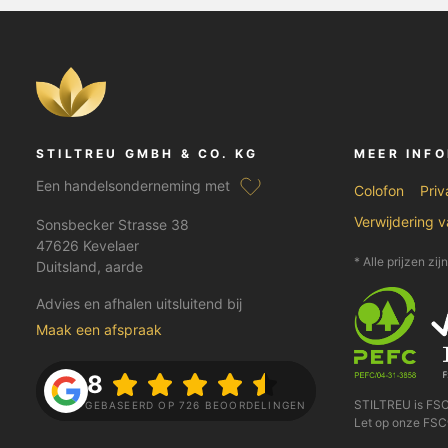
STILTREU GMBH & CO. KG
MEER INF
Een handelsonderneming met
Colofon
Priv
Verwijdering 
Sonsbecker Strasse 38
47626 Kevelaer
* Alle prijzen zij
Duitsland, aarde
Advies en afhalen uitsluitend bij
Maak een afspraak
4.8
STILTREU is FS
GEBASEERD OP 726 BEOORDELINGEN
Let op onze FSC