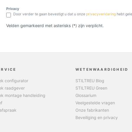
Privacy
Door verder te gaan bevestigt u dat u onze
privacyverklaring
hebt gel
Velden gemarkeerd met asterisks (*) zijn verplicht.
ERVICE
WETENWAARDIGHEID
k configurator
STILTREU Blog
k raadgever
STILTREU Green
k montage handleiding
Glossarium
ef
Veelgestelde vragen
afspraak
Onze fabrikanten
Beveiliging en privacy