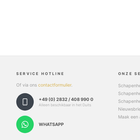
SERVICE HOTLINE
ONZE S
Of via ons
contactformulier
.
Schapenhe
Schapenhe
+49 (0) 2832 / 408 990 0
Schapenhe
Alleen beschikbaar in het Duits
Nieuwsbri
Maak een 
WHATSAPP