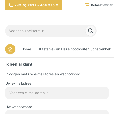
Betaal flexibel:
+49(0) 2832 - 408 990 0
Hoge beschikbaarheid:
Blitverzending in 1-4
Volledig
Veili
Home
Kastanje- en Hazelnoothouten Schapenhek
Ik ben al klant!
Inloggen met uw e-mailadres en wachtwoord
Uw e-mailadres
Uw wachtwoord