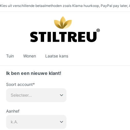
Kies uit verschillende betaalmethoden zoals Klarna huurkoop, PayPal pay later,
 werkdagen:
 assortiment piketafsluitingen en altijd een hoge productbeschikbaarheid. De gro
g winkelen:
SSL-gecodeerd en GDPR-conform online winkelen. Serverlocatie in 
Pakket- en expeditieverzending binnen
Duitsland, naar
Oos
Tuin
Wonen
Laatse kans
Ik ben een nieuwe klant!
Soort account*
Aanhef