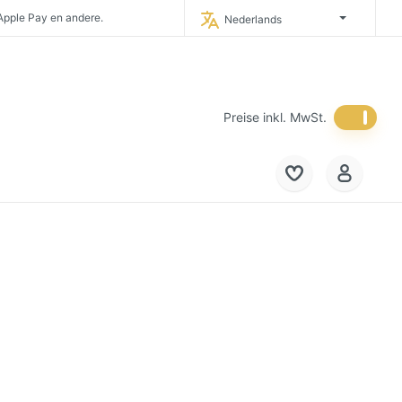
 Apple Pay en andere.
Nederlands
otste directe importeur van Duitsland.
Duitsland.
tenrijk en
Nederland.
Preise inkl. MwSt.