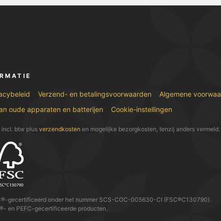
ORMATIE
acybeleid
Verzend- en betalingsvoorwaarden
Algemene voorwaa
van oude apparaten en batterijen
Cookie-instellingen
n incl. btw plus
verzendkosten
en mogelijke bezorgkosten, tenzij anders vermeld.
C®-gecertificeerd onder het nummer SCS-COC-005630-CI (FSC®C130790).
®- en PEFC-gecertificeerde producten.