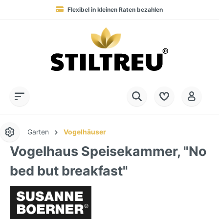
Flexibel in kleinen Raten bezahlen
Blitzversand in 1-3 Werktagen nach DE, AT & NL
Service-Hotline:
Dauerhaft hohe Warenverfügbarkeit
SSL-verschlüsselt online einkaufen
+49 (0) 28 32 - 408 990 0
Garten
Vogelhäuser
Vogelhaus Speisekammer, "No
bed but breakfast"