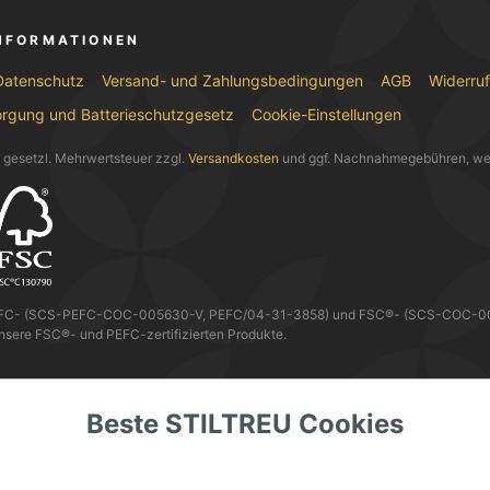
INFORMATIONEN
Datenschutz
Versand- und Zahlungsbedingungen
AGB
Widerru
orgung und Batterieschutzgesetz
Cookie-Einstellungen
l. gesetzl. Mehrwertsteuer zzgl.
Versandkosten
und ggf. Nachnahmegebühren, we
EFC- (SCS-PEFC-COC-005630-V, PEFC/04-31-3858) und FSC®- (SCS-COC-0056
nsere FSC®- und PEFC-zertifizierten Produkte.
 KANNST DU MIT
Beste STILTREU Cookies