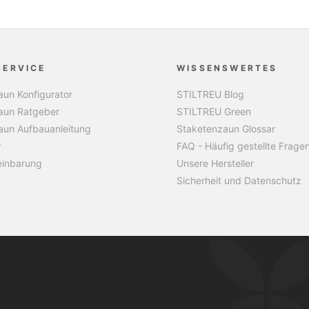
SERVICE
WISSENSWERTES
un Konfigurator
STILTREU Blog
aun Ratgeber
STILTREU Green
aun Aufbauanleitung
Staketenzaun Glossar
r
FAQ - Häufig gestellte Frage
einbarung
Unsere Hersteller
Sicherheit und Datenschutz