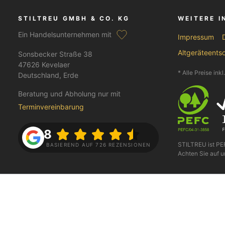
STILTREU GMBH & CO. KG
WEITERE 
Ein Handelsunternehmen mit
Impressum
Altgeräteents
Sonsbecker Straße 38
47626 Kevelaer
* Alle Preise ink
Deutschland, Erde
Beratung und Abholung nur mit
Terminvereinbarung
4.8
STILTREU ist P
BASIEREND AUF 726 REZENSIONEN
Achten Sie auf u
FOLGE UNS AUF
BEZAHLEN