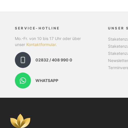
SERVICE-HOTLINE
UNSER 
Mo.-Fr. von 10 bis 17 Uhr oder über
Staketenza
unser
Kontaktformular
.
Staketenz
Staketenz
02832 / 408 990 0
Newslette
Terminver
WHATSAPP