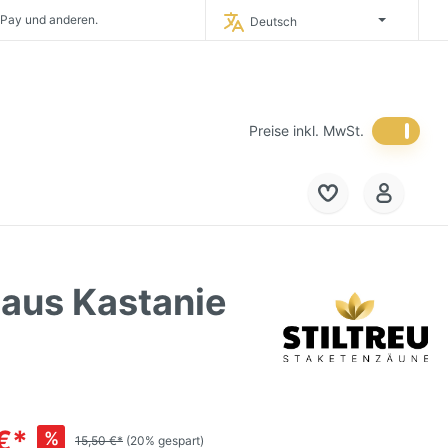
 Pay und anderen.
Deutsch
timporteur Deutschlands.
 in Deutschland.
eich und in die
Niederlande.
Preise inkl. MwSt.
 aus Kastanie
€*
%
15,50 €*
(20% gespart)