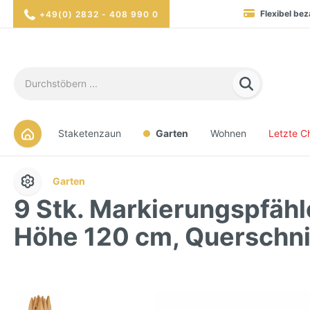
Flexibel bez
+49(0) 2832 - 408 990 0
Blitzversand in 1-3 Werktag
Hohe Verfügbarkei
Sicher eink
Staketenzaun
Garten
Wohnen
Letzte C
Garten
9 Stk. Markierungspfähle
Höhe 120 cm, Querschni