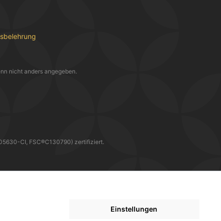
fsbelehrung
nn nicht anders angegeben.
30-CI, FSC®C130790) zertifiziert.
WIR LIEFERN DIR DEINE BESTELLUNG MIT
Einstellungen