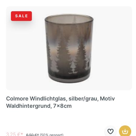
SALE
Colmore Windlichtglas, silber/grau, Motiv
Waldhintergrund, 7x8cm
3,25 €*
6,50 €*
(50% gespart)