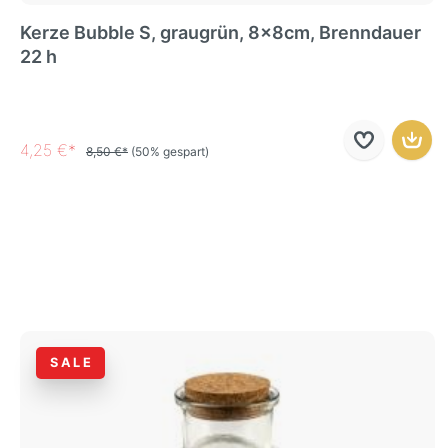
Kerze Bubble S, graugrün, 8x8cm, Brenndauer
22 h
4,25 €*
8,50 €*
(50% gespart)
SALE