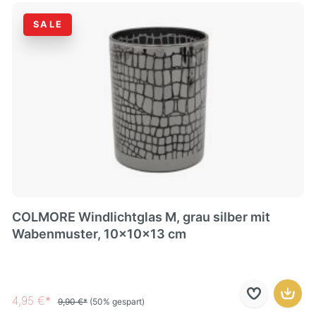
SALE
COLMORE Windlichtglas M, grau silber mit
Wabenmuster, 10x10x13 cm
4,95 €*
9,90 €*
(50% gespart)