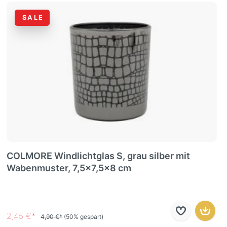
SALE
COLMORE Windlichtglas S, grau silber mit
Wabenmuster, 7,5x7,5x8 cm
2,45 €*
4,90 €*
(50% gespart)