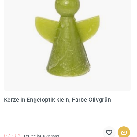
Kerze in Engeloptik klein, Farbe Olivgrün
0,75 €*
1,50 €*
(50% gespart)