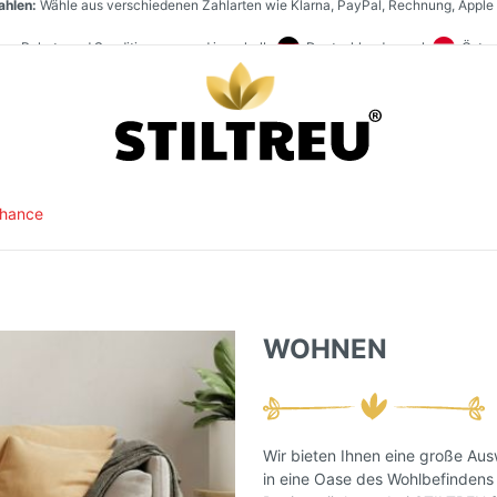
en:
Paket- und Speditionsversand innerhalb
Deutschlands, nach
Österr
t:
aufen:
Staketenzaun Vollsortiment und stets hohe Warenverfügbarkeit. Größter Direk
SSL-verschlüsselt und DSGVO-konform online einkaufen. Serverstandort
Chance
WOHNEN
Wir bieten Ihnen eine große Aus
in eine Oase des Wohlbefindens 