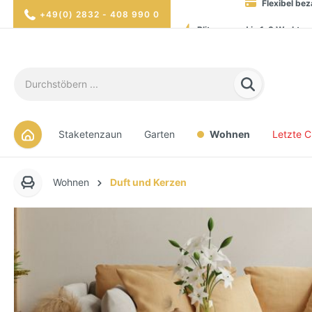
Blitzversand in 1-3 Werktag
+49(0) 2832 - 408 990 0
Hohe Verfügbarkei
Sicher eink
Staketenzaun
Garten
Wohnen
Letzte 
Wohnen
Duft und Kerzen