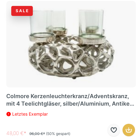
SALE
Colmore Kerzenleuchterkranz/Adventskranz,
mit 4 Teelichtgläser, silber/Aluminium, Antike
Optik, 30x20cm
Letztes Exemplar
48,00 €*
96,00 €*
(50% gespart)