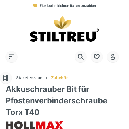
Flexibel in kleinen Raten bezahlen
Blitzversand in 1-2 Werktagen nach DE, AT & NL
Service-Hotline:
Dauerhaft hohe Warenverfügbarkeit
SSL-verschlüsselt online einkaufen
+49 (0) 28 32 - 408 990 0
Staketenzaun
Zubehör
Akkuschrauber Bit für
Pfostenverbinderschraube
Torx T40