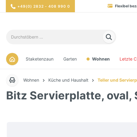
Flexibel bez
+49(0) 2832 - 408 990 0
Blitzversand in 1-3 Werktag
Hohe Verfügbarkei
Sicher eink
Staketenzaun
Garten
Wohnen
Letzte 
Wohnen
Küche und Haushalt
Teller und Servierp
Bitz Servierplatte, oval,