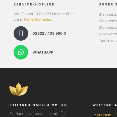
SERVICE-HOTLINE
UNSER 
Mo.-Fr. von 10 bis 17 Uhr oder über
Staketenza
unser
Kontaktformular
.
Staketenz
Staketenz
02832 / 408 990 0
Newslette
Terminver
WHATSAPP
STILTREU GMBH & CO. KG
WEITERE 
Ein Handelsunternehmen mit
Impressum