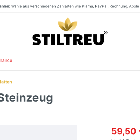
ahlen:
Wähle aus verschiedenen Zahlarten wie Klarna, PayPal, Rechnung, Apple
en:
t:
aufen:
Staketenzaun Vollsortiment und stets hohe Warenverfügbarkeit. Größter Direk
Paket- und Speditionsversand innerhalb
SSL-verschlüsselt und DSGVO-konform online einkaufen. Serverstandort
Deutschlands, nach
Österr
Chance
latten
 Steinzeug
59,50 