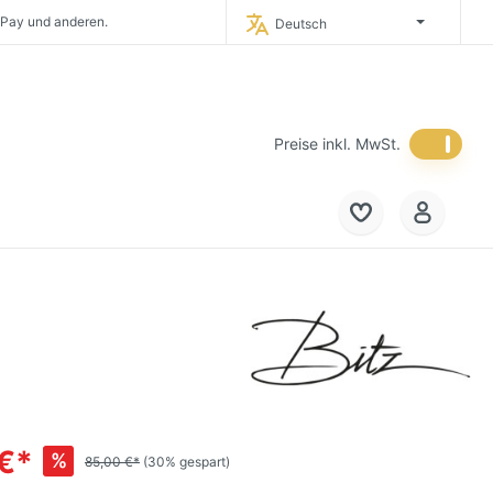
 Pay und anderen.
Deutsch
timporteur Deutschlands.
 in Deutschland.
eich und in die
Niederlande.
Preise inkl. MwSt.
€*
%
85,00 €*
(30% gespart)