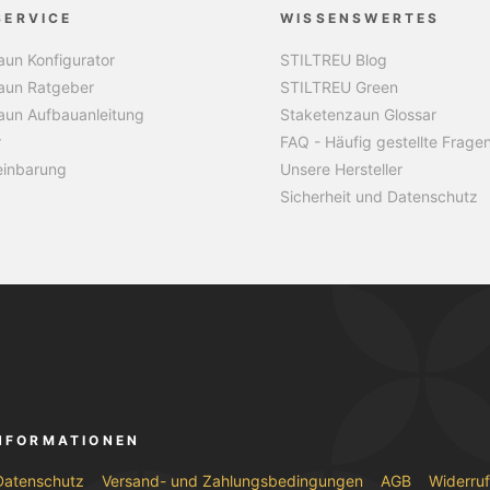
SERVICE
WISSENSWERTES
un Konfigurator
STILTREU Blog
aun Ratgeber
STILTREU Green
aun Aufbauanleitung
Staketenzaun Glossar
r
FAQ - Häufig gestellte Frage
einbarung
Unsere Hersteller
Sicherheit und Datenschutz
INFORMATIONEN
Datenschutz
Versand- und Zahlungsbedingungen
AGB
Widerru