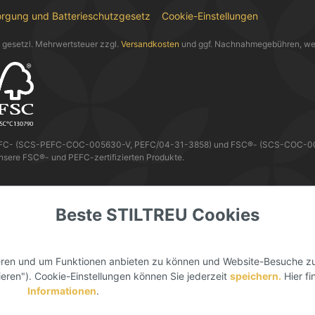
orgung und Batterieschutzgesetz
Cookie-Einstellungen
l. gesetzl. Mehrwertsteuer zzgl.
Versandkosten
und ggf. Nachnahmegebühren, we
EFC- (SCS-PEFC-COC-005630-V, PEFC/04-31-3858) und FSC®- (SCS-COC-0056
nsere FSC®- und PEFC-zertifizierten Produkte.
 KANNST DU MIT
Beste STILTREU Cookies
ieren und um Funktionen anbieten zu können und Website-Besuche zu
ieren"). Cookie-Einstellungen können Sie jederzeit
speichern.
Hier f
Informationen
.