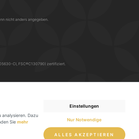
nn nicht anders angegeben.
30-CI, FSC®C130790) zertifiziert.
WIR LIEFERN DIR DEINE BESTELLUNG MIT
Einstellungen
 analysieren. Dazu
Nur Notwendige
inden Sie
mehr
ALLES AKZEPTIEREN