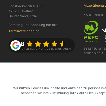
Altgeräteents
Sonsbecker Straße 38
47626 Kevelaer
* Alle Preise ink
Deutschland, Erde
Beratung und Abholung nur mit
Terminvereinbarung
4.8
STILTREU ist P
BASIEREND AUF 726 REZENSIONEN
Achten Sie auf u
FOLGE UNS AUF
BEZAHLEN
Wir nutzen Cookies um Inhalte und Anzeigen zu personalis
benötigen wir Ihre Zustimmung (Klick auf "Alles Akzept