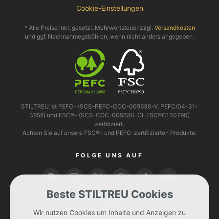
Cookie-Einstellungen
* Alle Preise inkl. gesetzl. Mehrwertsteuer zzgl.
Versandkosten
und ggf. Nachnahmegebühren, wenn nicht anders angegeben.
STILTREU ist PEFC- (SCS-PEFC-COC-005630-V, PEFC/04-31-
3858) und FSC®- (SCS-COC-005630-CI, FSC®C130790)
zertifiziert.
Achten Sie auf unsere FSC®- und PEFC-zertifizierten Produkte.
FOLGE UNS AUF
Beste STILTREU Cookies
BEZAHLEN KANNST DU MIT
Wir nutzen Cookies um Inhalte und Anzeigen zu