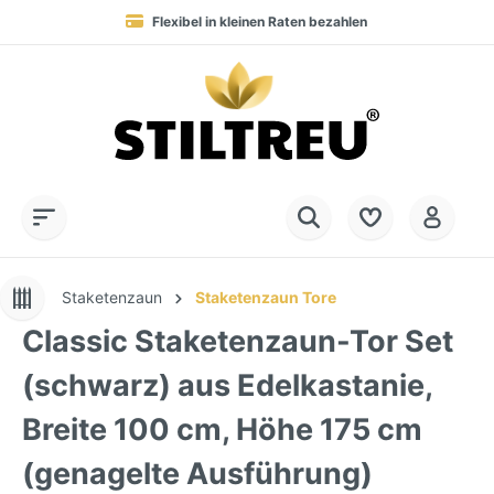
Flexibel in kleinen Raten bezahlen
Blitzversand in 1-2 Werktagen nach DE, AT & NL
Service-Hotline:
Dauerhaft hohe Warenverfügbarkeit
SSL-verschlüsselt online einkaufen
+49 (0) 28 32 - 408 990 0
Staketenzaun
Staketenzaun Tore
Classic Staketenzaun-Tor Set
(schwarz) aus Edelkastanie,
Breite 100 cm, Höhe 175 cm
(genagelte Ausführung)