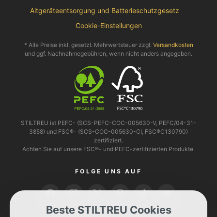
Altgeräteentsorgung und Batterieschutzgesetz
Cookie-Einstellungen
* Alle Preise inkl. gesetzl. Mehrwertsteuer zzgl.
Versandkosten
und ggf. Nachnahmegebühren, wenn nicht anders angegeben.
STILTREU ist PEFC- (SCS-PEFC-COC-005630-V, PEFC/04-31-
3858) und FSC®- (SCS-COC-005630-CI, FSC®C130790)
zertifiziert.
Achten Sie auf unsere FSC®- und PEFC-zertifizierten Produkte.
FOLGE UNS AUF
Beste STILTREU Cookies