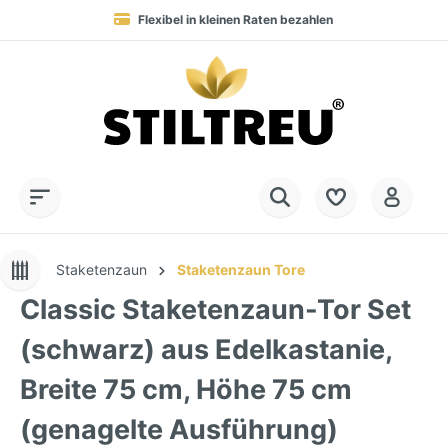
Flexibel in kleinen Raten bezahlen
Blitzversand in 1-3 Werktagen nach DE, AT & NL
Service-Hotline:
Dauerhaft hohe Warenverfügbarkeit
SSL-verschlüsselt online einkaufen
+49 (0) 28 32 - 408 990 0
Staketenzaun
Staketenzaun Tore
Classic Staketenzaun-Tor Set
(schwarz) aus Edelkastanie,
Breite 75 cm, Höhe 75 cm
(genagelte Ausführung)