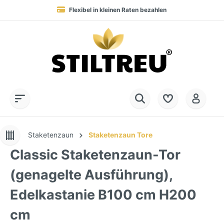
Flexibel in kleinen Raten bezahlen
Blitzversand in 1-3 Werktagen nach DE, AT & NL
Service-Hotline:
Dauerhaft hohe Warenverfügbarkeit
SSL-verschlüsselt online einkaufen
+49 (0) 28 32 - 408 990 0
Staketenzaun
Staketenzaun Tore
Classic Staketenzaun-Tor
(genagelte Ausführung),
Edelkastanie B100 cm H200
cm