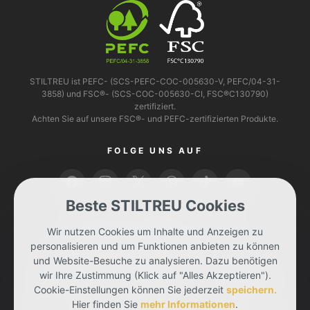
STILTREU ist PEFC- (SCS-PEFC-COC-005630-V, PEFC/04-31-
3858) und FSC®- (SCS-COC-005630-CI, FSC®C130790)
zertifiziert.
Achten Sie auf unsere FSC®- und PEFC-zertifizierten Produkte.
FOLGE UNS AUF
Beste STILTREU Cookies
BEZAHLEN KANNST DU MIT
Wir nutzen Cookies um Inhalte und Anzeigen zu
personalisieren und um Funktionen anbieten zu können
und Website-Besuche zu analysieren. Dazu benötigen
wir Ihre Zustimmung (Klick auf "Alles Akzeptieren").
Cookie-Einstellungen können Sie jederzeit
speichern.
Hier finden Sie
mehr Informationen
.