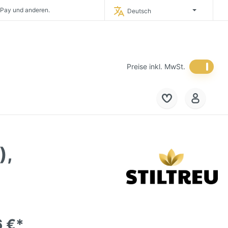
eich und in die
Niederlande.
Deutsch
timporteur Deutschlands.
 in Deutschland.
Preise inkl. MwSt.
),
6 €*