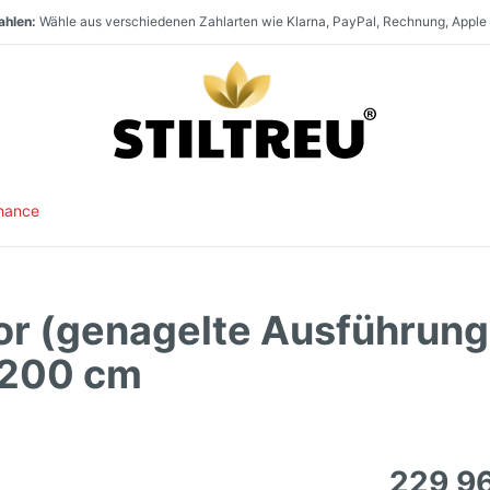
en:
Paket- und Speditionsversand innerhalb
Deutschlands, nach
Österr
t:
aufen:
Staketenzaun Vollsortiment und stets hohe Warenverfügbarkeit. Größter Direk
SSL-verschlüsselt und DSGVO-konform online einkaufen. Serverstandort
hance
or (genagelte Ausführung
H200 cm
229,9