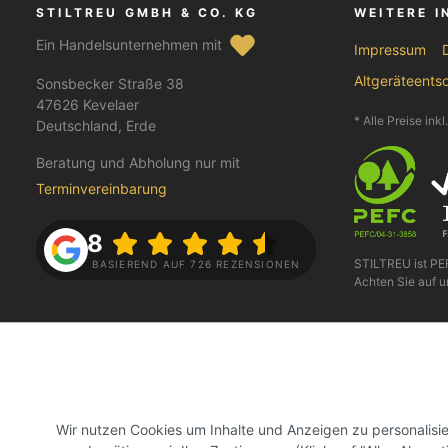
STILTREU GMBH & CO. KG
WEITERE 
Ein Handelsunternehmen mit
Impressum
Altgeräteents
Sonsbecker Straße 38
47626 Kevelaer
* Alle Preise ink
Deutschland, Erde
Beratung und Abholung nur mit
Terminvereinbarung
4.8
STILTREU ist P
BASIEREND AUF 726 REZENSIONEN
Achten Sie auf u
FOLGE UNS AUF
BEZAHLEN
Wir nutzen Cookies um Inhalte und Anzeigen zu personalis