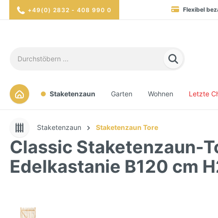
Blitzversand in 1-2 Werktag
+49(0) 2832 - 408 990 0
Hohe Verfügbarkei
Sicher eink
Staketenzaun
Garten
Wohnen
Letzte C
Staketenzaun
Staketenzaun Tore
Classic Staketenzaun-T
Edelkastanie B120 cm 