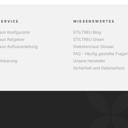
SERVICE
WISSENSWERTES
un Konfigurator
STILTREU Blog
aun Ratgeber
STILTREU Green
aun Aufbauanleitung
Staketenzaun Glossar
r
FAQ - Häufig gestellte Frage
einbarung
Unsere Hersteller
Sicherheit und Datenschutz