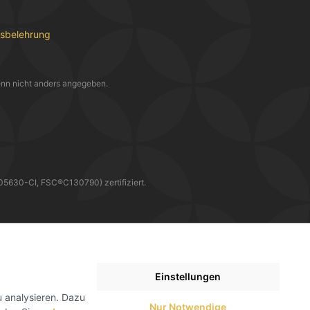
fsbelehrung
nn nicht anders angegeben.
30-CI, FSC®C130790) zertifiziert.
WIR LIEFERN DIR DEINE BESTELLUNG MIT
Einstellungen
 analysieren. Dazu
Nur Notwendige