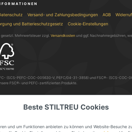
INFORMATIONEN
Datenschutz
Versand- und Zahlungsbedingungen
AGB
Widerru
orgung und Batterieschutzgesetz
Cookie-Einstellungen
l. gesetzl. Mehrwertsteuer zzgl.
Versandkosten
und ggf. Nachnahmegebühren, we
EFC- (SCS-PEFC-COC-005630-V, PEFC/04-31-3858) und FSC®- (SCS-COC-0056
nsere FSC®- und PEFC-zertifizierten Produkte.
 KANNST DU MIT
Beste STILTREU Cookies
ieren und um Funktionen anbieten zu können und Website-Besuche zu