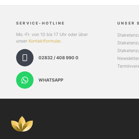
SERVICE-HOTLINE
UNSER 
Mo.-Fr. von 10 bis 17 Uhr oder über
Staketenza
unser
Kontaktformular
.
Staketenz
Staketenz
02832 / 408 990 0
Newslette
Terminver
WHATSAPP