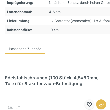
Imprägnierung:
Natürlicher Schutz durch hohen Gerbs
Lattenabstand:
4-6 cm
Lieferumfang:
1 x Gartentor (vormontiert), 1 x Aufba
Rahmenstärke:
10 cm
Passendes Zubehör
Edelstahlschrauben (100 Stück, 4,5x60mm,
Torx) für Staketenzaun-Befestigung
13,95 €*