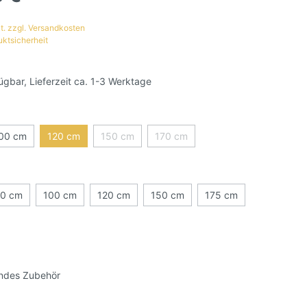
t. zzgl. Versandkosten
uktsicherheit
ügbar, Lieferzeit ca. 1-3 Werktage
00 cm
120 cm
150 cm
170 cm
0 cm
100 cm
120 cm
150 cm
175 cm
ndes Zubehör