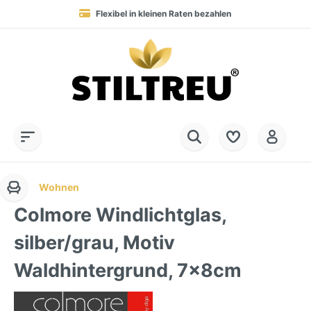
Flexibel in kleinen Raten bezahlen
Blitzversand in 1-2 Werktagen nach DE, AT & NL
Service-Hotline:
Dauerhaft hohe Warenverfügbarkeit
SSL-verschlüsselt online einkaufen
+49 (0) 28 32 - 408 990 0
Wohnen
Colmore Windlichtglas,
silber/grau, Motiv
Waldhintergrund, 7x8cm