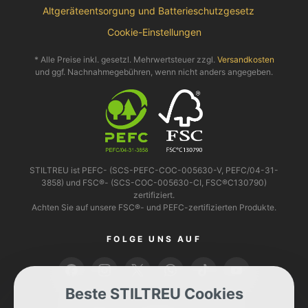
Altgeräteentsorgung und Batterieschutzgesetz
Cookie-Einstellungen
* Alle Preise inkl. gesetzl. Mehrwertsteuer zzgl.
Versandkosten
und ggf. Nachnahmegebühren, wenn nicht anders angegeben.
STILTREU ist PEFC- (SCS-PEFC-COC-005630-V, PEFC/04-31-
3858) und FSC®- (SCS-COC-005630-CI, FSC®C130790)
zertifiziert.
Achten Sie auf unsere FSC®- und PEFC-zertifizierten Produkte.
FOLGE UNS AUF
Beste STILTREU Cookies