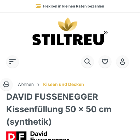
Flexibel in kleinen Raten bezahlen
Blitzversand in 1-2 Werktagen nach DE, AT & NL
Service-Hotline:
Dauerhaft hohe Warenverfügbarkeit
SSL-verschlüsselt online einkaufen
+49 (0) 28 32 - 408 990 0
Wohnen
Kissen und Decken
DAVID FUSSENEGGER
Kissenfüllung 50 x 50 cm
(synthetik)