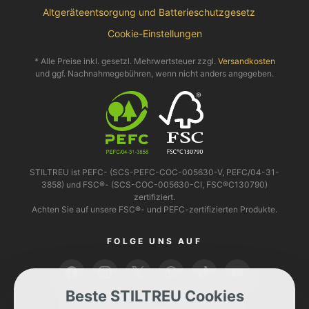
Altgeräteentsorgung und Batterieschutzgesetz
Cookie-Einstellungen
* Alle Preise inkl. gesetzl. Mehrwertsteuer zzgl.
Versandkosten
und ggf. Nachnahmegebühren, wenn nicht anders angegeben.
STILTREU ist PEFC- (SCS-PEFC-COC-005630-V, PEFC/04-31-
3858) und FSC®- (SCS-COC-005630-CI, FSC®C130790)
zertifiziert.
Achten Sie auf unsere FSC®- und PEFC-zertifizierten Produkte.
FOLGE UNS AUF
Beste STILTREU Cookies