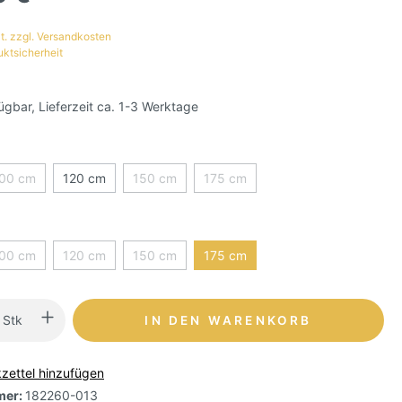
t. zzgl. Versandkosten
uktsicherheit
ügbar, Lieferzeit ca. 1-3 Werktage
00 cm
120 cm
150 cm
175 cm
00 cm
120 cm
150 cm
175 cm
Stk
IN DEN WARENKORB
zettel hinzufügen
mer:
182260-013