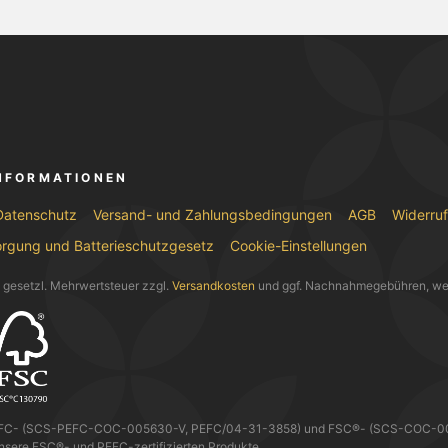
INFORMATIONEN
Datenschutz
Versand- und Zahlungsbedingungen
AGB
Widerru
orgung und Batterieschutzgesetz
Cookie-Einstellungen
l. gesetzl. Mehrwertsteuer zzgl.
Versandkosten
und ggf. Nachnahmegebühren, we
EFC- (SCS-PEFC-COC-005630-V, PEFC/04-31-3858) und FSC®- (SCS-COC-0056
nsere FSC®- und PEFC-zertifizierten Produkte.