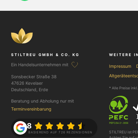
STILTREU GMBH & CO. KG
WEITERE 
Ein Handelsunternehmen mit
Impressum
Altgeräteents
Sonsbecker Straße 38
47626 Kevelaer
* Alle Preise ink
Deutschland, Erde
Beratung und Abholung nur mit
Terminvereinbarung
4.8
STILTREU ist P
BASIEREND AUF 726 REZENSIONEN
Achten Sie auf u