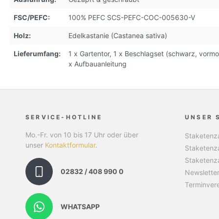
FSC/PEFC:
100% PEFC SCS-PEFC-COC-005630-V
Holz:
Edelkastanie (Castanea sativa)
Lieferumfang:
1 x Gartentor, 1 x Beschlagset (schwarz, vormon
x Aufbauanleitung
SERVICE-HOTLINE
UNSER 
Mo.-Fr. von 10 bis 17 Uhr oder über
Staketenza
unser
Kontaktformular
.
Staketenz
Staketenz
02832 / 408 990 0
Newslette
Terminver
WHATSAPP