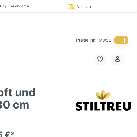
 Pay und anderen.
Deutsch
timporteur Deutschlands.
 in Deutschland.
eich und in die
Niederlande.
Preise inkl. MwSt.
pft und
,80 cm
5 €*