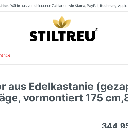
ahlen:
Wähle aus verschiedenen Zahlarten wie Klarna, PayPal, Rechnung, Apple
en:
t:
aufen:
Staketenzaun Vollsortiment und stets hohe Warenverfügbarkeit. Größter Direk
Paket- und Speditionsversand innerhalb
SSL-verschlüsselt und DSGVO-konform online einkaufen. Serverstandort
Deutschlands, nach
Österr
hance
r aus Edelkastanie (geza
läge, vormontiert 175 cm
344,9