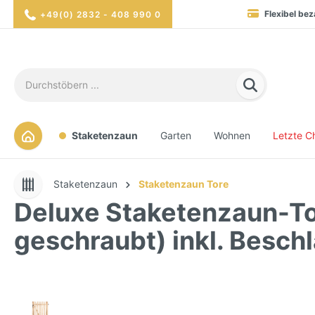
Flexibel bez
+49(0) 2832 - 408 990 0
Blitzversand in 1-3 Werktag
Hohe Verfügbarkei
Sicher eink
Staketenzaun
Garten
Wohnen
Letzte C
Staketenzaun
Staketenzaun Tore
Deluxe Staketenzaun-To
geschraubt) inkl. Besch