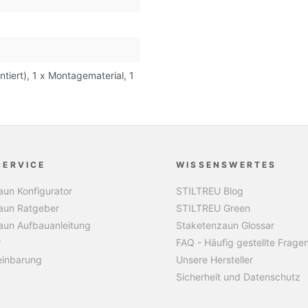
tiert), 1 x Montagematerial, 1
SERVICE
WISSENSWERTES
un Konfigurator
STILTREU Blog
aun Ratgeber
STILTREU Green
aun Aufbauanleitung
Staketenzaun Glossar
r
FAQ - Häufig gestellte Frage
einbarung
Unsere Hersteller
Sicherheit und Datenschutz