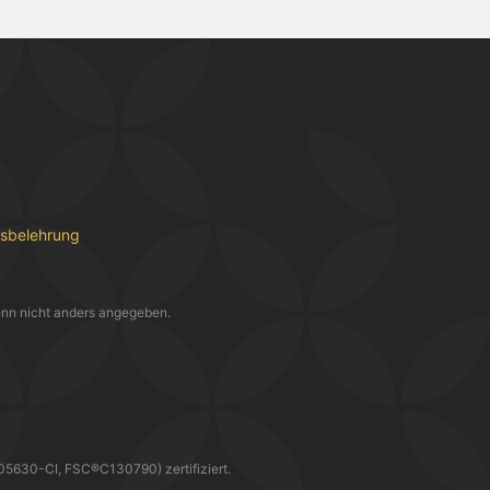
fsbelehrung
nn nicht anders angegeben.
30-CI, FSC®C130790) zertifiziert.