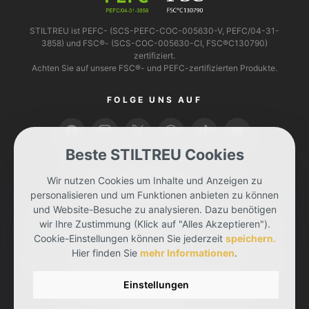
STILTREU ist PEFC- (SCS-PEFC-COC-005630-V, PEFC/04-31-
3858) und FSC®- (SCS-COC-005630-CI, FSC®C130790)
zertifiziert.
Achten Sie auf unsere FSC®- und PEFC-zertifizierten Produkte.
FOLGE UNS AUF
Beste STILTREU Cookies
BEZAHLEN KANNST DU MIT
Wir nutzen Cookies um Inhalte und Anzeigen zu
personalisieren und um Funktionen anbieten zu können
und Website-Besuche zu analysieren. Dazu benötigen
wir Ihre Zustimmung (Klick auf "Alles Akzeptieren").
Cookie-Einstellungen können Sie jederzeit
speichern.
Hier finden Sie
mehr Informationen
.
WIR LIEFERN DIR DEINE BESTELLUNG MIT
Einstellungen