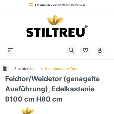
Flexibel in kleinen Raten bezahlen
Blitzversand in 1-3 Werktagen nach DE, AT & NL
Service-Hotline:
Dauerhaft hohe Warenverfügbarkeit
SSL-verschlüsselt online einkaufen
+49 (0) 28 32 - 408 990 0
Staketenzaun
Staketenzaun Tore
Feldtor/Weidetor (genagelte
Ausführung), Edelkastanie
B100 cm H80 cm