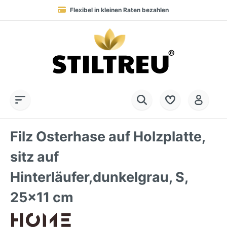
Flexibel in kleinen Raten bezahlen
Blitzversand in 1-3 Werktagen nach DE, AT & NL
Service-Hotline:
Dauerhaft hohe Warenverfügbarkeit
SSL-verschlüsselt online einkaufen
+49 (0) 28 32 - 408 990 0
Filz Osterhase auf Holzplatte,
sitz auf
Hinterläufer,dunkelgrau, S,
25x11 cm