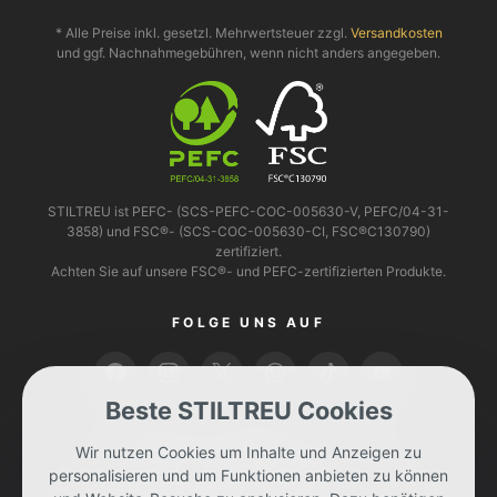
* Alle Preise inkl. gesetzl. Mehrwertsteuer zzgl.
Versandkosten
und ggf. Nachnahmegebühren, wenn nicht anders angegeben.
STILTREU ist PEFC- (SCS-PEFC-COC-005630-V, PEFC/04-31-
3858) und FSC®- (SCS-COC-005630-CI, FSC®C130790)
zertifiziert.
Achten Sie auf unsere FSC®- und PEFC-zertifizierten Produkte.
FOLGE UNS AUF
Beste STILTREU Cookies
BEZAHLEN KANNST DU MIT
Wir nutzen Cookies um Inhalte und Anzeigen zu
personalisieren und um Funktionen anbieten zu können