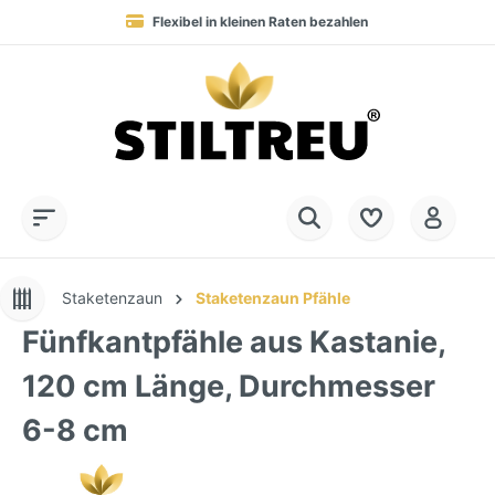
Flexibel in kleinen Raten bezahlen
Blitzversand in 1-2 Werktagen nach DE, AT & NL
Service-Hotline:
Dauerhaft hohe Warenverfügbarkeit
SSL-verschlüsselt online einkaufen
+49 (0) 28 32 - 408 990 0
Staketenzaun
Staketenzaun Pfähle
Fünfkantpfähle aus Kastanie,
120 cm Länge, Durchmesser
6-8 cm