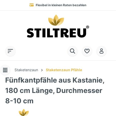
Flexibel in kleinen Raten bezahlen
Blitzversand in 1-3 Werktagen nach DE, AT & NL
Service-Hotline:
Dauerhaft hohe Warenverfügbarkeit
SSL-verschlüsselt online einkaufen
+49 (0) 28 32 - 408 990 0
Staketenzaun
Staketenzaun Pfähle
Fünfkantpfähle aus Kastanie,
180 cm Länge, Durchmesser
8-10 cm