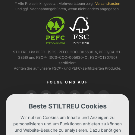
* Alle Preise inkl. gesetzl. Mehrwertsteuer zzgl.
Versandkosten
und ggf. Nachnahmegebühren, wenn nicht anders angegeben.
STILTREU ist PEFC- (SCS-PEFC-COC-005630-V, PEFC/04-31-
3858) und FSC®- (SCS-COC-005630-CI, FSC®C130790)
zertifiziert.
Achten Sie auf unsere FSC®- und PEFC-zertifizierten Produkte.
FOLGE UNS AUF
Beste STILTREU Cookies
BEZAHLEN KANNST DU MIT
Wir nutzen Cookies um Inhalte und Anzeigen zu
personalisieren und um Funktionen anbieten zu können
und Website-Besuche zu analysieren. Dazu benötigen