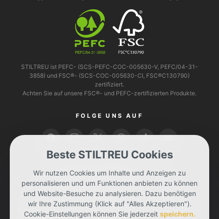
STILTREU ist PEFC- (SCS-PEFC-COC-005630-V, PEFC/04-31-
3858) und FSC®- (SCS-COC-005630-CI, FSC®C130790)
zertifiziert.
Achten Sie auf unsere FSC®- und PEFC-zertifizierten Produkte.
FOLGE UNS AUF
Beste STILTREU Cookies
BEZAHLEN KANNST DU MIT
Wir nutzen Cookies um Inhalte und Anzeigen zu
personalisieren und um Funktionen anbieten zu können
und Website-Besuche zu analysieren. Dazu benötigen
wir Ihre Zustimmung (Klick auf "Alles Akzeptieren").
Cookie-Einstellungen können Sie jederzeit
speichern.