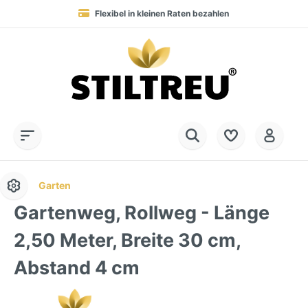
Flexibel in kleinen Raten bezahlen
Blitzversand in 1-2 Werktagen nach DE, AT & NL
Service-Hotline:
Dauerhaft hohe Warenverfügbarkeit
SSL-verschlüsselt online einkaufen
+49 (0) 28 32 - 408 990 0
Garten
Gartenweg, Rollweg - Länge
2,50 Meter, Breite 30 cm,
Abstand 4 cm