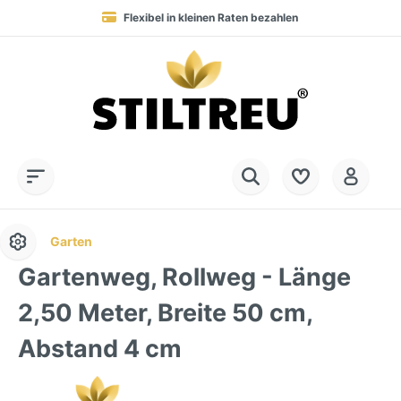
Flexibel in kleinen Raten bezahlen
Blitzversand in 1-2 Werktagen nach DE, AT & NL
Service-Hotline:
Dauerhaft hohe Warenverfügbarkeit
SSL-verschlüsselt online einkaufen
+49 (0) 28 32 - 408 990 0
Garten
Gartenweg, Rollweg - Länge
2,50 Meter, Breite 50 cm,
Abstand 4 cm