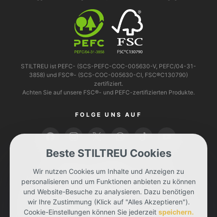
STILTREU ist PEFC- (SCS-PEFC-COC-005630-V, PEFC/04-31-
3858) und FSC®- (SCS-COC-005630-CI, FSC®C130790)
zertifiziert.
Achten Sie auf unsere FSC®- und PEFC-zertifizierten Produkte.
FOLGE UNS AUF
Beste STILTREU Cookies
BEZAHLEN KANNST DU MIT
Wir nutzen Cookies um Inhalte und Anzeigen zu
personalisieren und um Funktionen anbieten zu können
und Website-Besuche zu analysieren. Dazu benötigen
wir Ihre Zustimmung (Klick auf "Alles Akzeptieren").
Cookie-Einstellungen können Sie jederzeit
speichern.