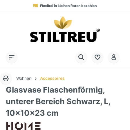
Flexibel in kleinen Raten bezahlen
Blitzversand in 1-3 Werktagen nach DE, AT & NL
Service-Hotline:
Dauerhaft hohe Warenverfügbarkeit
SSL-verschlüsselt online einkaufen
+49 (0) 28 32 - 408 990 0
Wohnen
Accessoires
Glasvase Flaschenförmig,
unterer Bereich Schwarz, L,
10x10x23 cm