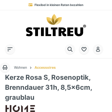
Flexibel in kleinen Raten bezahlen
Blitzversand in 1-2 Werktagen nach DE, AT & NL
Service-Hotline:
Dauerhaft hohe Warenverfügbarkeit
SSL-verschlüsselt online einkaufen
+49 (0) 28 32 - 408 990 0
Wohnen
Accessoires
Kerze Rosa S, Rosenoptik,
Brenndauer 31h, 8,5x6cm,
graublau