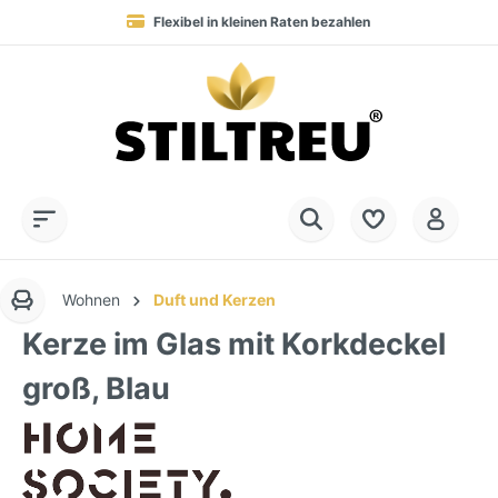
Flexibel in kleinen Raten bezahlen
Blitzversand in 1-3 Werktagen nach DE, AT & NL
Service-Hotline:
Dauerhaft hohe Warenverfügbarkeit
SSL-verschlüsselt online einkaufen
+49 (0) 28 32 - 408 990 0
Wohnen
Duft und Kerzen
Kerze im Glas mit Korkdeckel
groß, Blau