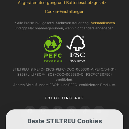
Altgeräteentsorgung und Batterieschutzgesetz
Cookie-Einstellungen
* Alle Preise inkl. gesetzl. Mehrwertsteuer zzgl.
Versandkosten
und ggf. Nachnahmegebühren, wenn nicht anders angegeben.
STILTREU ist PEFC- (SCS-PEFC-COC-005630-V, PEFC/04-31-
3858) und FSC®- (SCS-COC-005630-CI, FSC®C130790)
zertifiziert.
Achten Sie auf unsere FSC®- und PEFC-zertifizierten Produkte.
FOLGE UNS AUF
Beste STILTREU Cookies
BEZAHLEN KANNST DU MIT