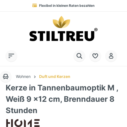
Flexibel in kleinen Raten bezahlen
Blitzversand in 1-3 Werktagen nach DE, AT & NL
Service-Hotline:
Dauerhaft hohe Warenverfügbarkeit
SSL-verschlüsselt online einkaufen
+49 (0) 28 32 - 408 990 0
Wohnen
Duft und Kerzen
Kerze in Tannenbaumoptik M ,
Weiß 9 x12 cm, Brenndauer 8
Stunden