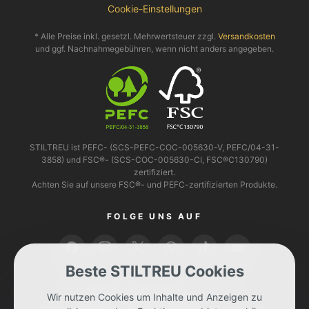
Cookie-Einstellungen
* Alle Preise inkl. gesetzl. Mehrwertsteuer zzgl.
Versandkosten
und ggf. Nachnahmegebühren, wenn nicht anders angegeben.
STILTREU ist PEFC- (SCS-PEFC-COC-005630-V, PEFC/04-31-
3858) und FSC®- (SCS-COC-005630-CI, FSC®C130790)
zertifiziert.
Achten Sie auf unsere FSC®- und PEFC-zertifizierten Produkte.
FOLGE UNS AUF
Beste STILTREU Cookies
BEZAHLEN KANNST DU MIT
Wir nutzen Cookies um Inhalte und Anzeigen zu