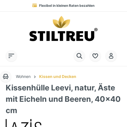
Flexibel in kleinen Raten bezahlen
Blitzversand in 1-3 Werktagen nach DE, AT & NL
Service-Hotline:
Dauerhaft hohe Warenverfügbarkeit
SSL-verschlüsselt online einkaufen
+49 (0) 28 32 - 408 990 0
Wohnen
Kissen und Decken
Kissenhülle Leevi, natur, Äste
mit Eicheln und Beeren, 40x40
cm