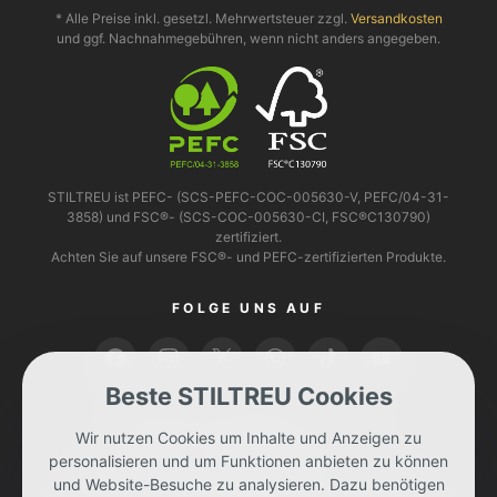
* Alle Preise inkl. gesetzl. Mehrwertsteuer zzgl.
Versandkosten
und ggf. Nachnahmegebühren, wenn nicht anders angegeben.
STILTREU ist PEFC- (SCS-PEFC-COC-005630-V, PEFC/04-31-
3858) und FSC®- (SCS-COC-005630-CI, FSC®C130790)
zertifiziert.
Achten Sie auf unsere FSC®- und PEFC-zertifizierten Produkte.
FOLGE UNS AUF
Beste STILTREU Cookies
BEZAHLEN KANNST DU MIT
Wir nutzen Cookies um Inhalte und Anzeigen zu
personalisieren und um Funktionen anbieten zu können
und Website-Besuche zu analysieren. Dazu benötigen