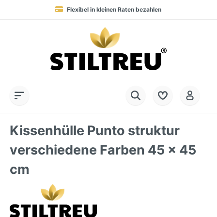
Flexibel in kleinen Raten bezahlen
Blitzversand in 1-2 Werktagen nach DE, AT & NL
Service-Hotline:
Dauerhaft hohe Warenverfügbarkeit
SSL-verschlüsselt online einkaufen
+49 (0) 28 32 - 408 990 0
Kissenhülle Punto struktur
verschiedene Farben 45 x 45
cm