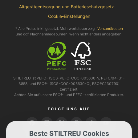
Altgeräteentsorgung und Batterieschutzgesetz
Cookie-Einstellungen
* Alle Preise inkl. gesetzl. Mehrwertsteuer zzgl.
Versandkosten
und ggf. Nachnahmegebühren, wenn nicht anders angegeben.
STILTREU ist PEFC- (SCS-PEFC-COC-005630-V, PEFC/04-31-
3858) und FSC®- (SCS-COC-005630-CI, FSC®C130790)
zertifiziert.
Achten Sie auf unsere FSC®- und PEFC-zertifizierten Produkte.
FOLGE UNS AUF
Beste STILTREU Cookies