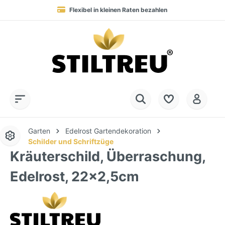
Flexibel in kleinen Raten bezahlen
Blitzversand in 1-2 Werktagen nach DE, AT & NL
Service-Hotline:
Dauerhaft hohe Warenverfügbarkeit
SSL-verschlüsselt online einkaufen
+49 (0) 28 32 - 408 990 0
Garten
Edelrost Gartendekoration
Schilder und Schriftzüge
Kräuterschild, Überraschung,
Edelrost, 22x2,5cm