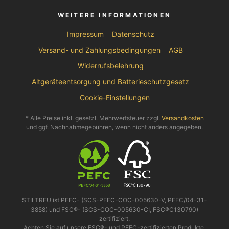
WEITERE INFORMATIONEN
Impressum
Datenschutz
Versand- und Zahlungsbedingungen
AGB
Widerrufsbelehrung
Altgeräteentsorgung und Batterieschutzgesetz
Cookie-Einstellungen
* Alle Preise inkl. gesetzl. Mehrwertsteuer zzgl.
Versandkosten
und ggf. Nachnahmegebühren, wenn nicht anders angegeben.
STILTREU ist PEFC- (SCS-PEFC-COC-005630-V, PEFC/04-31-
3858) und FSC®- (SCS-COC-005630-CI, FSC®C130790)
zertifiziert.
Achten Sie auf unsere FSC®- und PEFC-zertifizierten Produkte.