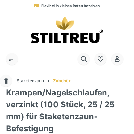
Flexibel in kleinen Raten bezahlen
Blitzversand in 1-2 Werktagen nach DE, AT & NL
Service-Hotline:
Dauerhaft hohe Warenverfügbarkeit
SSL-verschlüsselt online einkaufen
+49 (0) 28 32 - 408 990 0
Staketenzaun
Zubehör
Krampen/Nagelschlaufen,
verzinkt (100 Stück, 25 / 25
mm) für Staketenzaun-
Befestigung