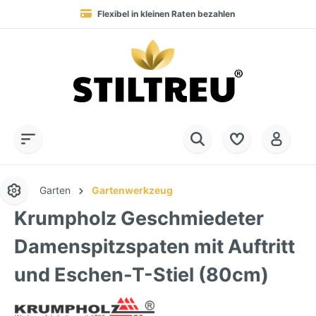
Flexibel in kleinen Raten bezahlen
Blitzversand in 1-3 Werktagen nach DE, AT & NL
Service-Hotline:
Dauerhaft hohe Warenverfügbarkeit
SSL-verschlüsselt online einkaufen
+49 (0) 28 32 - 408 990 0
Garten
Gartenwerkzeug
Krumpholz Geschmiedeter
Damenspitzspaten mit Auftritt
und Eschen-T-Stiel (80cm)