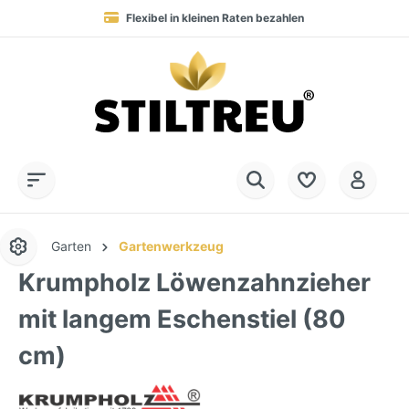
Flexibel in kleinen Raten bezahlen
Blitzversand in 1-3 Werktagen nach DE, AT & NL
Service-Hotline:
Dauerhaft hohe Warenverfügbarkeit
SSL-verschlüsselt online einkaufen
+49 (0) 28 32 - 408 990 0
Garten
Gartenwerkzeug
Krumpholz Löwenzahnzieher
mit langem Eschenstiel (80
cm)