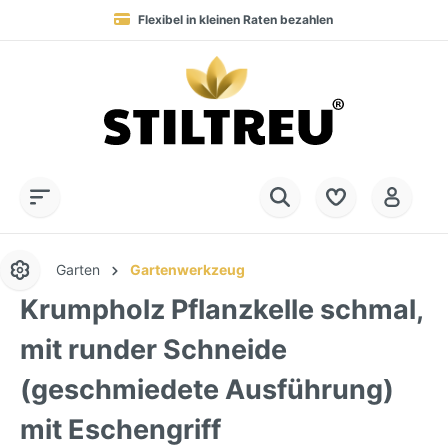
Flexibel in kleinen Raten bezahlen
Blitzversand in 1-3 Werktagen nach DE, AT & NL
Service-Hotline:
Dauerhaft hohe Warenverfügbarkeit
SSL-verschlüsselt online einkaufen
+49 (0) 28 32 - 408 990 0
Garten
Gartenwerkzeug
Krumpholz Pflanzkelle schmal,
mit runder Schneide
(geschmiedete Ausführung)
mit Eschengriff