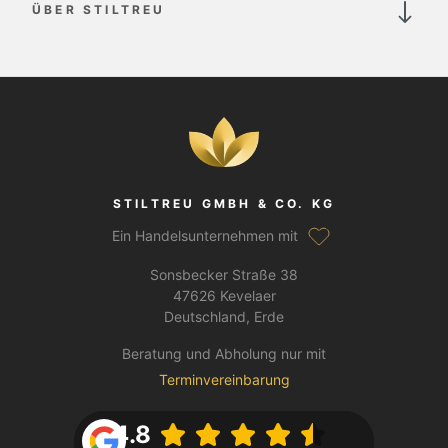
ÜBER STILTREU
STILTREU GMBH & CO. KG
Ein Handelsunternehmen mit
Sonsbecker Straße 38
47626 Kevelaer
Deutschland, Erde
Beratung und Abholung nur mit
Terminvereinbarung
4.8