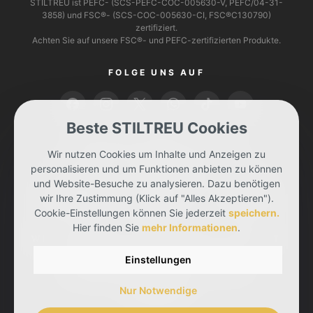
STILTREU ist PEFC- (SCS-PEFC-COC-005630-V, PEFC/04-31-
3858) und FSC®- (SCS-COC-005630-CI, FSC®C130790)
zertifiziert.
Achten Sie auf unsere FSC®- und PEFC-zertifizierten Produkte.
FOLGE UNS AUF
Beste STILTREU Cookies
BEZAHLEN KANNST DU MIT
Wir nutzen Cookies um Inhalte und Anzeigen zu
personalisieren und um Funktionen anbieten zu können
und Website-Besuche zu analysieren. Dazu benötigen
wir Ihre Zustimmung (Klick auf "Alles Akzeptieren").
Cookie-Einstellungen können Sie jederzeit
speichern.
Hier finden Sie
mehr Informationen
.
WIR LIEFERN DIR DEINE BESTELLUNG MIT
Einstellungen
Nur Notwendige