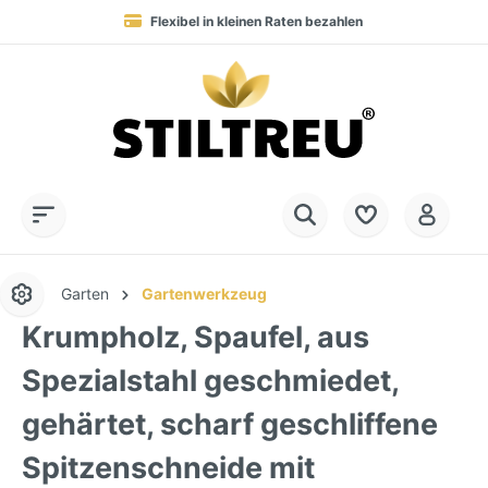
Flexibel in kleinen Raten bezahlen
Blitzversand in 1-3 Werktagen nach DE, AT & NL
Service-Hotline:
Dauerhaft hohe Warenverfügbarkeit
SSL-verschlüsselt online einkaufen
+49 (0) 28 32 - 408 990 0
Garten
Gartenwerkzeug
Krumpholz, Spaufel, aus
Spezialstahl geschmiedet,
gehärtet, scharf geschliffene
Spitzenschneide mit