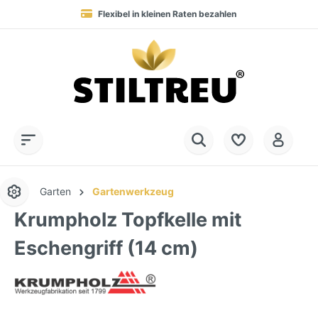
Flexibel in kleinen Raten bezahlen
Blitzversand in 1-2 Werktagen nach DE, AT & NL
Service-Hotline:
Dauerhaft hohe Warenverfügbarkeit
SSL-verschlüsselt online einkaufen
+49 (0) 28 32 - 408 990 0
Garten
Gartenwerkzeug
Krumpholz Topfkelle mit
Eschengriff (14 cm)