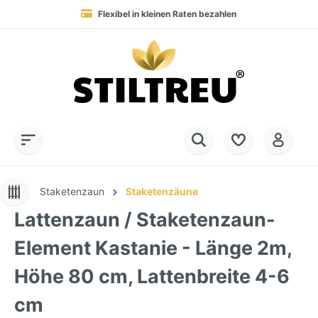
Flexibel in kleinen Raten bezahlen
Blitzversand in 1-2 Werktagen nach DE, AT & NL
Service-Hotline:
Dauerhaft hohe Warenverfügbarkeit
SSL-verschlüsselt online einkaufen
+49 (0) 28 32 - 408 990 0
Staketenzaun
Staketenzäune
Lattenzaun / Staketenzaun-
Element Kastanie - Länge 2m,
Höhe 80 cm, Lattenbreite 4-6
cm