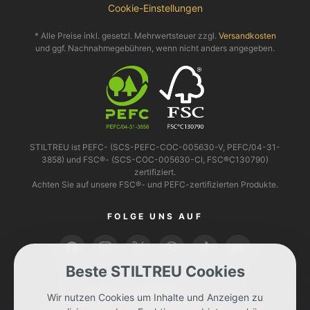
Cookie-Einstellungen
* Alle Preise inkl. gesetzl. Mehrwertsteuer zzgl.
Versandkosten
und ggf. Nachnahmegebühren, wenn nicht anders angegeben.
STILTREU ist PEFC- (SCS-PEFC-COC-005630-V, PEFC/04-31-
3858) und FSC®- (SCS-COC-005630-CI, FSC®C130790)
zertifiziert.
Achten Sie auf unsere FSC®- und PEFC-zertifizierten Produkte.
FOLGE UNS AUF
Beste STILTREU Cookies
BEZAHLEN KANNST DU MIT
Wir nutzen Cookies um Inhalte und Anzeigen zu