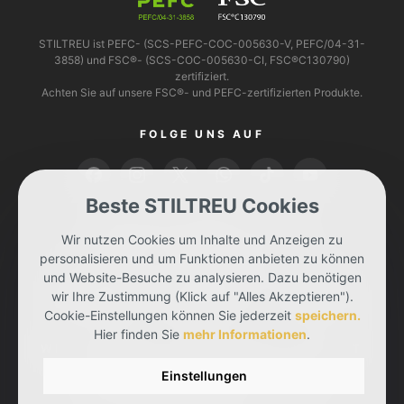
STILTREU ist PEFC- (SCS-PEFC-COC-005630-V, PEFC/04-31-
3858) und FSC®- (SCS-COC-005630-CI, FSC®C130790)
zertifiziert.
Achten Sie auf unsere FSC®- und PEFC-zertifizierten Produkte.
FOLGE UNS AUF
Beste STILTREU Cookies
BEZAHLEN KANNST DU MIT
Wir nutzen Cookies um Inhalte und Anzeigen zu
personalisieren und um Funktionen anbieten zu können
und Website-Besuche zu analysieren. Dazu benötigen
wir Ihre Zustimmung (Klick auf "Alles Akzeptieren").
Cookie-Einstellungen können Sie jederzeit
speichern.
Hier finden Sie
mehr Informationen
.
WIR LIEFERN DIR DEINE BESTELLUNG MIT
Einstellungen