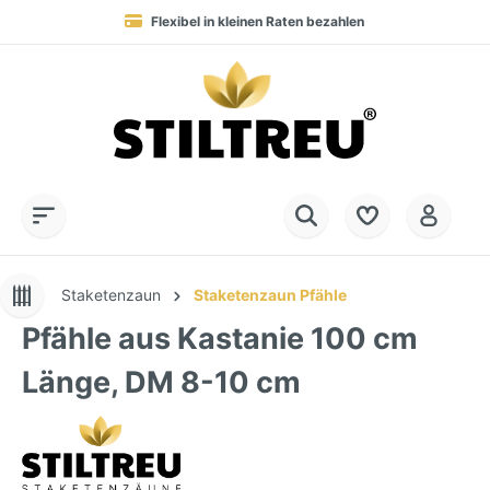
Flexibel in kleinen Raten bezahlen
Blitzversand in 1-2 Werktagen nach DE, AT & NL
Service-Hotline:
Dauerhaft hohe Warenverfügbarkeit
SSL-verschlüsselt online einkaufen
+49 (0) 28 32 - 408 990 0
Staketenzaun
Staketenzaun Pfähle
Pfähle aus Kastanie 100 cm
Länge, DM 8-10 cm