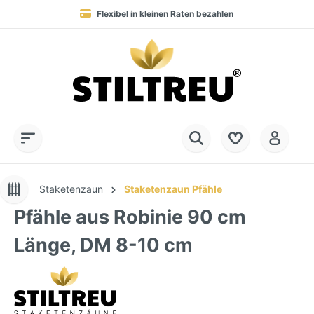
Flexibel in kleinen Raten bezahlen
Blitzversand in 1-2 Werktagen nach DE, AT & NL
Service-Hotline:
Dauerhaft hohe Warenverfügbarkeit
SSL-verschlüsselt online einkaufen
+49 (0) 28 32 - 408 990 0
Staketenzaun
Staketenzaun Pfähle
Pfähle aus Robinie 90 cm
Länge, DM 8-10 cm