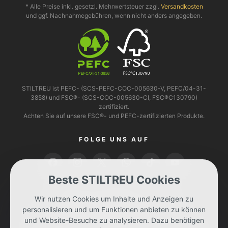
* Alle Preise inkl. gesetzl. Mehrwertsteuer zzgl.
Versandkosten
und ggf. Nachnahmegebühren, wenn nicht anders angegeben.
STILTREU ist PEFC- (SCS-PEFC-COC-005630-V, PEFC/04-31-
3858) und FSC®- (SCS-COC-005630-CI, FSC®C130790)
zertifiziert.
Achten Sie auf unsere FSC®- und PEFC-zertifizierten Produkte.
FOLGE UNS AUF
Beste STILTREU Cookies
BEZAHLEN KANNST DU MIT
Wir nutzen Cookies um Inhalte und Anzeigen zu
personalisieren und um Funktionen anbieten zu können
und Website-Besuche zu analysieren. Dazu benötigen