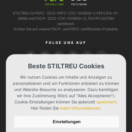
STILTREU ist PEFC- (SCS-PEFC-COC-005630-V, PEFC/04-31-
3858) und FSC®- (SCS-COC-005630-CI, FSC®C130790)
zertifiziert.
Achten Sie auf unsere FSC®- und PEFC-zertifizierten Produkte.
FOLGE UNS AUF
Beste STILTREU Cookies
BEZAHLEN KANNST DU MIT
Wir nutzen Cookies um Inhalte und Anzeigen zu
personalisieren und um Funktionen anbieten zu können
und Website-Besuche zu analysieren. Dazu benötigen
wir Ihre Zustimmung (Klick auf "Alles Akzeptieren").
Cookie-Einstellungen können Sie jederzeit
speichern.
Hier finden Sie
mehr Informationen
.
WIR LIEFERN DIR DEINE BESTELLUNG MIT
Einstellungen