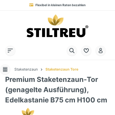
Flexibel in kleinen Raten bezahlen
Blitzversand in 1-2 Werktagen nach DE, AT & NL
Service-Hotline:
Dauerhaft hohe Warenverfügbarkeit
SSL-verschlüsselt online einkaufen
+49 (0) 28 32 - 408 990 0
Staketenzaun
Staketenzaun Tore
Premium Staketenzaun-Tor
(genagelte Ausführung),
Edelkastanie B75 cm H100 cm