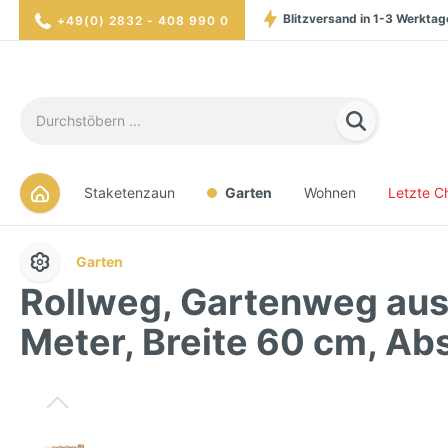
Blitzversand in 1-3 Werktag
+49(0) 2832 - 408 990 0
Hohe Verfügbarkei
Sicher eink
Staketenzaun
Garten
Wohnen
Letzte C
Garten
Rollweg, Gartenweg aus 
Meter, Breite 60 cm, Ab