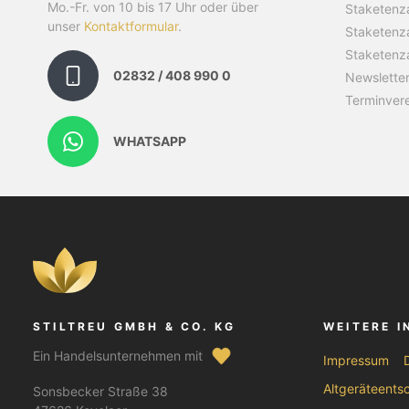
Mo.-Fr. von 10 bis 17 Uhr oder über
Staketenza
unser
Kontaktformular
.
Staketenz
Staketenz
02832 / 408 990 0
Newslette
Terminver
WHATSAPP
STILTREU GMBH & CO. KG
WEITERE 
Ein Handelsunternehmen mit
Impressum
Altgeräteents
Sonsbecker Straße 38