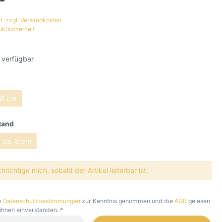
t. zzgl. Versandkosten
uktsicherheit
 verfügbar
0 cm
tand
ca. 8 cm
richtige mich, sobald der Artikel lieferbar ist.
e
Datenschutzbestimmungen
zur Kenntnis genommen und die
AGB
gelesen
 ihnen einverstanden. *