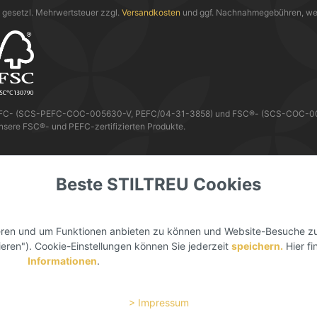
l. gesetzl. Mehrwertsteuer zzgl.
Versandkosten
und ggf. Nachnahmegebühren, we
EFC- (SCS-PEFC-COC-005630-V, PEFC/04-31-3858) und FSC®- (SCS-COC-0056
nsere FSC®- und PEFC-zertifizierten Produkte.
 KANNST DU MIT
Beste STILTREU Cookies
ieren und um Funktionen anbieten zu können und Website-Besuche zu
ieren"). Cookie-Einstellungen können Sie jederzeit
speichern.
Hier f
Informationen
.
> Impressum