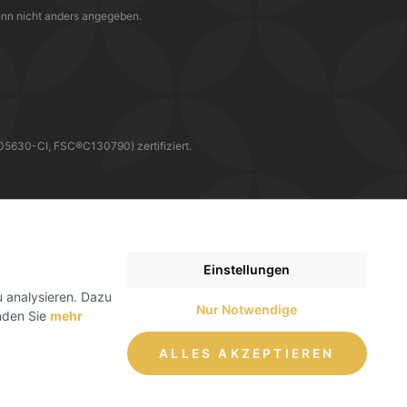
nn nicht anders angegeben.
30-CI, FSC®C130790) zertifiziert.
WIR LIEFERN DIR DEINE BESTELLUNG MIT
Einstellungen
 analysieren. Dazu
Nur Notwendige
inden Sie
mehr
ALLES AKZEPTIEREN