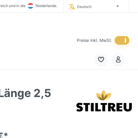
eich und in die
Niederlande.
Deutsch
timporteur Deutschlands.
 in Deutschland.
Preise inkl. MwSt.
 Länge 2,5
€*