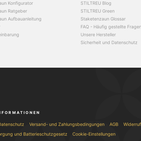
un Konfigurator
STILTREU Blog
aun Ratgeber
STILTREU Green
aun Aufbauanleitung
Staketenzaun Glossar
r
FAQ - Häufig gestellte Frage
einbarung
Unsere Hersteller
Sicherheit und Datenschutz
INFORMATIONEN
Datenschutz
Versand- und Zahlungsbedingungen
AGB
Widerru
orgung und Batterieschutzgesetz
Cookie-Einstellungen