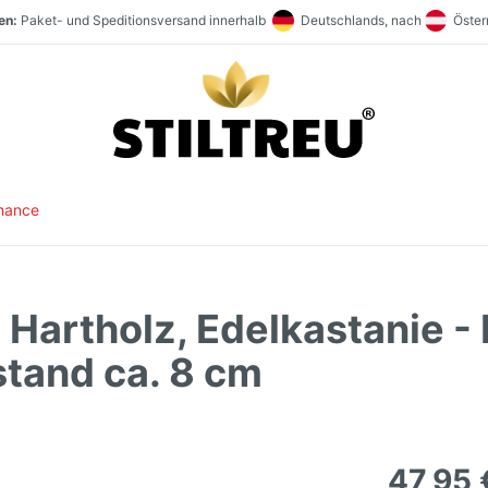
en:
Paket- und Speditionsversand innerhalb
Deutschlands, nach
Österr
t:
aufen:
Staketenzaun Vollsortiment und stets hohe Warenverfügbarkeit. Größter Direk
SSL-verschlüsselt und DSGVO-konform online einkaufen. Serverstandort
hance
Hartholz, Edelkastanie -
stand ca. 8 cm
47,95 