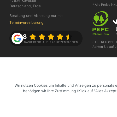
47626 Kevelaer
* Alle Preise ink
Deutschland, Erde
Beratung und Abholung nur mit
Terminvereinbarung
4.8
STILTREU ist P
BASIEREND AUF 726 REZENSIONEN
Achten Sie auf u
FOLGE UNS AUF
BEZAHLEN
Wir nutzen Cookies um Inhalte und Anzeigen zu personalis
benötigen wir Ihre Zustimmung (Klick auf "Alles Akzept