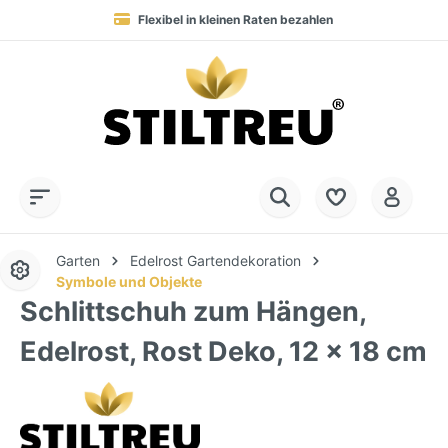
Flexibel in kleinen Raten bezahlen
Blitzversand in 1-3 Werktagen nach DE, AT & NL
Service-Hotline:
Dauerhaft hohe Warenverfügbarkeit
SSL-verschlüsselt online einkaufen
+49 (0) 28 32 - 408 990 0
Garten
Edelrost Gartendekoration
Symbole und Objekte
Schlittschuh zum Hängen,
Edelrost, Rost Deko, 12 x 18 cm