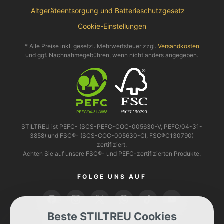
Altgeräteentsorgung und Batterieschutzgesetz
Cookie-Einstellungen
* Alle Preise inkl. gesetzl. Mehrwertsteuer zzgl.
Versandkosten
und ggf. Nachnahmegebühren, wenn nicht anders angegeben.
STILTREU ist PEFC- (SCS-PEFC-COC-005630-V, PEFC/04-31-
3858) und FSC®- (SCS-COC-005630-CI, FSC®C130790)
zertifiziert.
Achten Sie auf unsere FSC®- und PEFC-zertifizierten Produkte.
FOLGE UNS AUF
Beste STILTREU Cookies