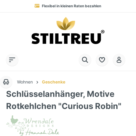
Flexibel in kleinen Raten bezahlen
Blitzversand in 1-2 Werktagen nach DE, AT & NL
Service-Hotline:
Dauerhaft hohe Warenverfügbarkeit
SSL-verschlüsselt online einkaufen
+49 (0) 28 32 - 408 990 0
Wohnen
Geschenke
Schlüsselanhänger, Motive
Rotkehlchen "Curious Robin"