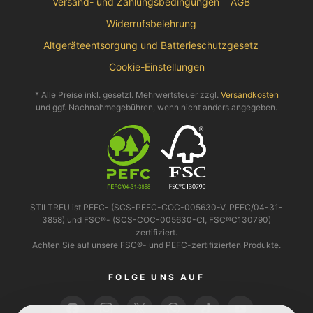
Versand- und Zahlungsbedingungen
AGB
Widerrufsbelehrung
Altgeräteentsorgung und Batterieschutzgesetz
Cookie-Einstellungen
* Alle Preise inkl. gesetzl. Mehrwertsteuer zzgl.
Versandkosten
und ggf. Nachnahmegebühren, wenn nicht anders angegeben.
STILTREU ist PEFC- (SCS-PEFC-COC-005630-V, PEFC/04-31-
3858) und FSC®- (SCS-COC-005630-CI, FSC®C130790)
zertifiziert.
Achten Sie auf unsere FSC®- und PEFC-zertifizierten Produkte.
FOLGE UNS AUF