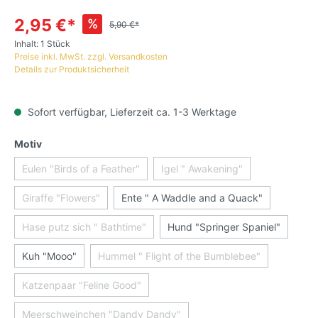
2,95 €*
%
5,90 €*
Inhalt:
1 Stück
Preise inkl. MwSt. zzgl. Versandkosten
Details zur Produktsicherheit
Sofort verfügbar, Lieferzeit ca. 1-3 Werktage
Motiv
Eulen "Birds of a Feather"
Igel " Awakening"
Giraffe "Flowers"
Ente " A Waddle and a Quack"
Hase putz sich " Bathtime"
Hund "Springer Spaniel"
Kuh "Mooo"
Hummel " Flight of the Bumblebee"
Katzenpaar "Feline Good"
Meerschweinchen "Dandy Dandy"