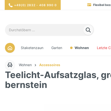
Flexibel bez
+49(0) 2832 - 408 990 0
Blitzversand in 1-2 Werktag
Hohe Verfügbarkei
Sicher eink
Staketenzaun
Garten
Wohnen
Letzte 
Wohnen
Accessoires
Teelicht-Aufsatzglas, gr
bernstein