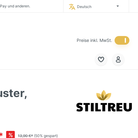
 Pay und anderen.
Deutsch
timporteur Deutschlands.
 in Deutschland.
eich und in die
Niederlande.
Preise inkl. MwSt.
uster,
*
%
13,90 €*
(50% gespart)