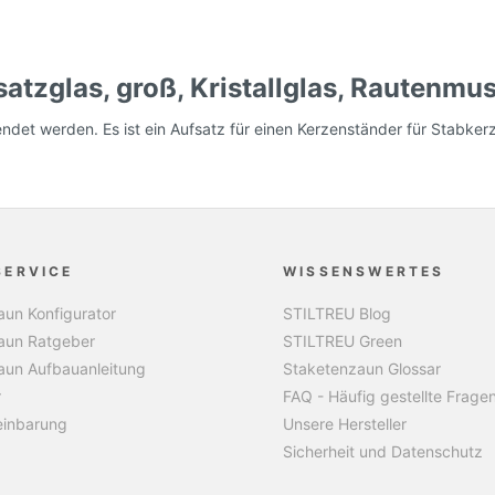
tzglas, groß, Kristallglas, Rautenmus
ndet werden. Es ist ein Aufsatz für einen Kerzenständer für Stabker
SERVICE
WISSENSWERTES
un Konfigurator
STILTREU Blog
aun Ratgeber
STILTREU Green
aun Aufbauanleitung
Staketenzaun Glossar
r
FAQ - Häufig gestellte Frage
einbarung
Unsere Hersteller
Sicherheit und Datenschutz