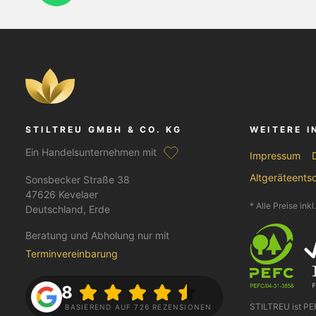
STILTREU GMBH & CO. KG
WEITERE 
Ein Handelsunternehmen mit
Impressum
Altgeräteents
Sonsbecker Straße 38
47626 Kevelaer
* Alle Preise ink
Deutschland, Erde
Beratung und Abholung nur mit
Terminvereinbarung
4.8
STILTREU ist P
BASIEREND AUF 726 REZENSIONEN