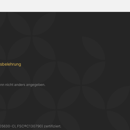
fsbelehrung
nn nicht anders angegeben.
30-CI, FSC®C130790) zertifiziert.