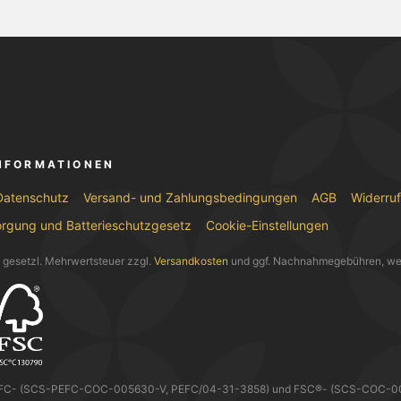
INFORMATIONEN
Datenschutz
Versand- und Zahlungsbedingungen
AGB
Widerru
orgung und Batterieschutzgesetz
Cookie-Einstellungen
l. gesetzl. Mehrwertsteuer zzgl.
Versandkosten
und ggf. Nachnahmegebühren, we
EFC- (SCS-PEFC-COC-005630-V, PEFC/04-31-3858) und FSC®- (SCS-COC-0056