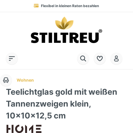
Flexibel in kleinen Raten bezahlen
Blitzversand in 1-3 Werktagen nach DE, AT & NL
Service-Hotline:
Dauerhaft hohe Warenverfügbarkeit
SSL-verschlüsselt online einkaufen
+49 (0) 28 32 - 408 990 0
Wohnen
Teelichtglas gold mit weißen
Tannenzweigen klein,
10x10x12,5 cm