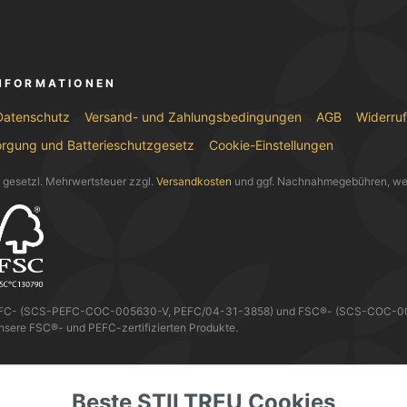
INFORMATIONEN
Datenschutz
Versand- und Zahlungsbedingungen
AGB
Widerru
orgung und Batterieschutzgesetz
Cookie-Einstellungen
l. gesetzl. Mehrwertsteuer zzgl.
Versandkosten
und ggf. Nachnahmegebühren, we
EFC- (SCS-PEFC-COC-005630-V, PEFC/04-31-3858) und FSC®- (SCS-COC-0056
nsere FSC®- und PEFC-zertifizierten Produkte.
 KANNST DU MIT
Beste STILTREU Cookies