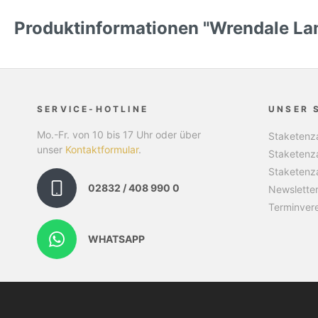
Produktinformationen "Wrendale Lam
SERVICE-HOTLINE
UNSER 
Mo.-Fr. von 10 bis 17 Uhr oder über
Staketenza
unser
Kontaktformular
.
Staketenz
Staketenz
02832 / 408 990 0
Newslette
Terminver
WHATSAPP