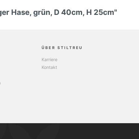
ger Hase, grün, D 40cm, H 25cm"
ÜBER STILTREU
Karriere
Kontakt
n