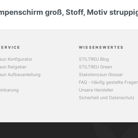
penschirm groß, Stoff, Motiv struppi
SERVICE
WISSENSWERTES
un Konfigurator
STILTREU Blog
aun Ratgeber
STILTREU Green
aun Aufbauanleitung
Staketenzaun Glossar
r
FAQ - Häufig gestellte Frage
einbarung
Unsere Hersteller
Sicherheit und Datenschutz