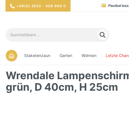
Flexibel bez
+49(0) 2832 - 408 990 0
Blitzversand in 1-2 Werktag
Hohe Verfügbarkei
Sicher eink
Staketenzaun
Garten
Wohnen
Letzte Cha
Wrendale Lampenschirm g
grün, D 40cm, H 25cm