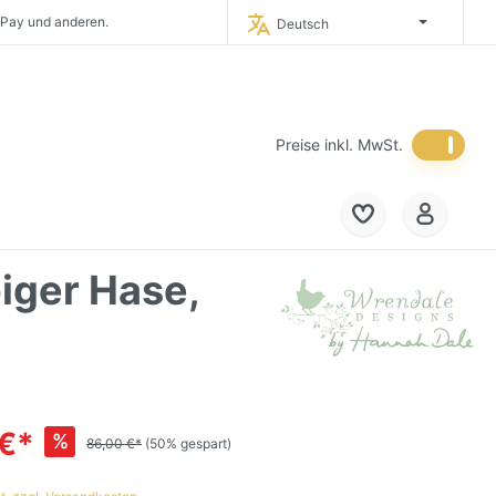
 Pay und anderen.
Deutsch
timporteur Deutschlands.
 in Deutschland.
eich und in die
Niederlande.
Preise inkl. MwSt.
iger Hase,
 €*
%
86,00 €*
(50% gespart)