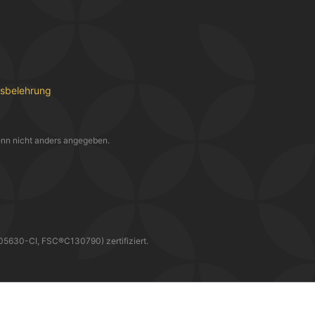
fsbelehrung
nn nicht anders angegeben.
30-CI, FSC®C130790) zertifiziert.
WIR LIEFERN DIR DEINE BESTELLUNG MIT