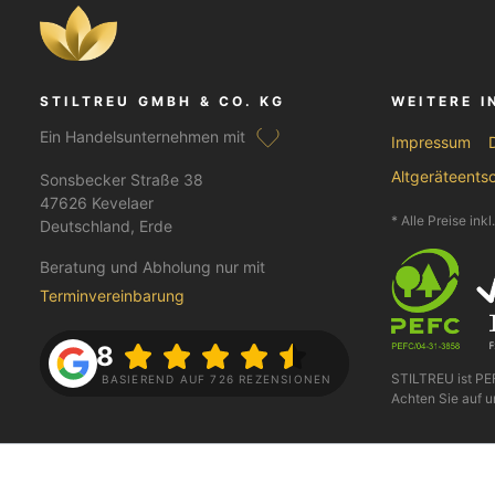
STILTREU GMBH & CO. KG
WEITERE 
Ein Handelsunternehmen mit
Impressum
Altgeräteents
Sonsbecker Straße 38
47626 Kevelaer
* Alle Preise ink
Deutschland, Erde
Beratung und Abholung nur mit
Terminvereinbarung
4.8
STILTREU ist P
BASIEREND AUF 726 REZENSIONEN
Achten Sie auf u
FOLGE UNS AUF
BEZAHLEN