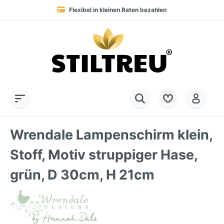
Flexibel in kleinen Raten bezahlen
Blitzversand in 1-2 Werktagen nach DE, AT & NL
Service-Hotline:
Dauerhaft hohe Warenverfügbarkeit
SSL-verschlüsselt online einkaufen
+49 (0) 28 32 - 408 990 0
Wrendale Lampenschirm klein,
Stoff, Motiv struppiger Hase,
grün, D 30cm, H 21cm