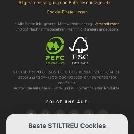
Altgeräteentsorgung und Batterieschutzgesetz
Cookie-Einstellungen
* Alle Preise inkl. gesetzl. Mehrwertsteuer zzgl.
Versandkosten
und ggf. Nachnahmegebühren, wenn nicht anders angegeben.
STILTREU ist PEFC- (SCS-PEFC-COC-005630-V, PEFC/04-31-
3858) und FSC®- (SCS-COC-005630-CI, FSC®C130790)
zertifiziert.
Achten Sie auf unsere FSC®- und PEFC-zertifizierten Produkte.
FOLGE UNS AUF
Beste STILTREU Cookies
BEZAHLEN KANNST DU MIT