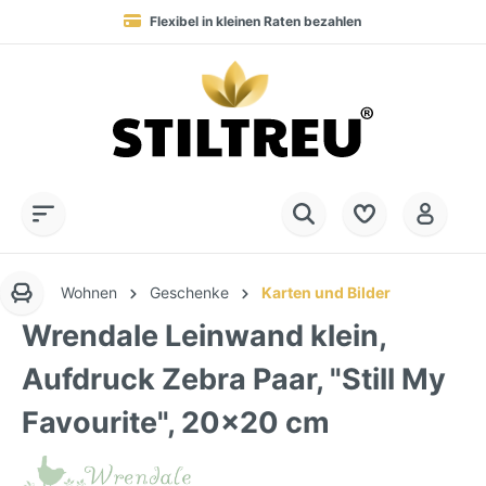
Flexibel in kleinen Raten bezahlen
Blitzversand in 1-2 Werktagen nach DE, AT & NL
Service-Hotline:
Dauerhaft hohe Warenverfügbarkeit
SSL-verschlüsselt online einkaufen
+49 (0) 28 32 - 408 990 0
Wohnen
Geschenke
Karten und Bilder
Wrendale Leinwand klein,
Aufdruck Zebra Paar, "Still My
Favourite", 20x20 cm