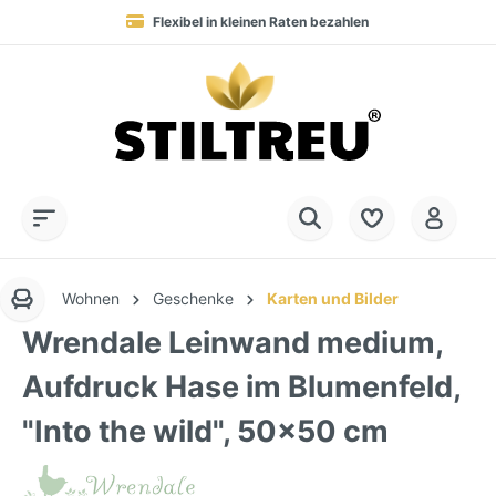
Flexibel in kleinen Raten bezahlen
Blitzversand in 1-3 Werktagen nach DE, AT & NL
Service-Hotline:
Dauerhaft hohe Warenverfügbarkeit
SSL-verschlüsselt online einkaufen
+49 (0) 28 32 - 408 990 0
Wohnen
Geschenke
Karten und Bilder
Wrendale Leinwand medium,
Aufdruck Hase im Blumenfeld,
"Into the wild", 50x50 cm