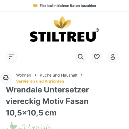
Flexibel in kleinen Raten bezahlen
Blitzversand in 1-3 Werktagen nach DE, AT & NL
Service-Hotline:
Dauerhaft hohe Warenverfügbarkeit
SSL-verschlüsselt online einkaufen
+49 (0) 28 32 - 408 990 0
Wohnen
Küche und Haushalt
Servieren und Anrichten
Wrendale Untersetzer
viereckig Motiv Fasan
10,5x10,5 cm